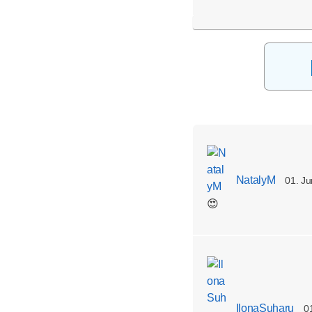
NatalyM
01. Ju
😍
IlonaSuharu
0