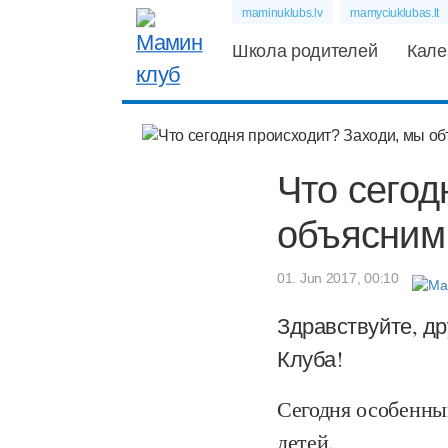
maminuklubs.lv
mamyciuklubas.lt
Школа родителей
Кале
Что сегод
объясним
01. Jun 2017, 00:10
Здравствуйте, д
Клуба!
Сегодня особенны
детей.