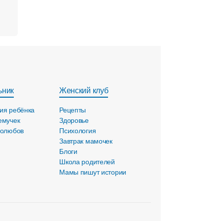
ьник
Женский клуб
ия ребёнка
Рецепты
емучек
Здоровье
голюбов
Психология
Завтрак мамочек
Блоги
Школа родителей
Мамы пишут истории