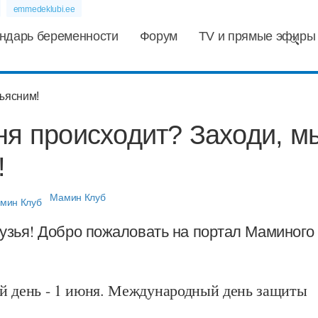
emmedeklubi.ee
ндарь беременности
Форум
TV и прямые эфиры
ня происходит? Заходи, м
!
Мамин Клуб
рузья! Добро пожаловать на портал Маминого
й день - 1 июня. Международный день защиты