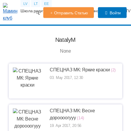
LV
LT
EE
Школа родителей
Календарь беременности
Форум
TV
Отправить Статью
Войти
NatalyM
None
СПЕЦНАЗ МК: Яркие краски
(2)
03. May 2017, 12:30
СПЕЦНАЗ МК: Весне
дороооогууу
(14)
19. Apr 2017, 20:56