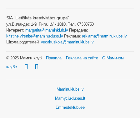
SIA "Lietišķās kreativitātes grupa"
ул.Виландес 1-9, Рига, LV - 1010, Tел. 67350750
Интернет:
margarita@maminklub.lv
Передача:
kristine.virsnite@maminuklubs.lv
Реклама:
reklama@maminuklubs.lv
Школа родителей:
vecakuskola@maminuklubs.lv
© 2026 Мамин клуб
Правила
Реклама на сайте
О Мамином
клубе
Maminuklubs.lv
Mamyciuklubas.lt
Emmedeklubi.ee