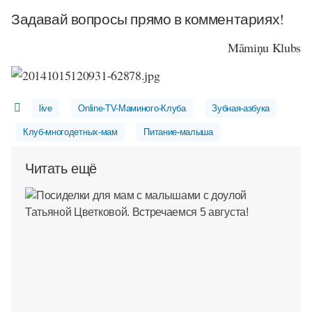
Задавай вопросы прямо в комментариях!
Māmiņu Klubs
live
Online-TV-Маминого-Клуба
Зубная-азбука
Клуб-многодетных-мам
Питание-малыша
Читать ещё