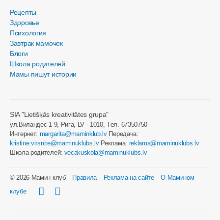
Рецепты
Здоровье
Психология
Завтрак мамочек
Блоги
Школа родителей
Мамы пишут истории
SIA "Lietišķās kreativitātes grupa"
ул.Виландес 1-9, Рига, LV - 1010, Tел. 67350750
Интернет:
margarita@maminklub.lv
Передача:
kristine.virsnite@maminuklubs.lv
Реклама:
reklama@maminuklubs.lv
Школа родителей:
vecakuskola@maminuklubs.lv
© 2026 Мамин клуб
Правила
Реклама на сайте
О Мамином
клубе