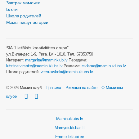
Завтрак мамочек
Блоги
Школа родителей
Мамы пишут истории
SIA "Lietišķās kreativitātes grupa"
ул.Виландес 1-9, Рига, LV - 1010, Tел. 67350750
Интернет:
margarita@maminklub.lv
Передача:
kristine.virsnite@maminuklubs.lv
Реклама:
reklama@maminuklubs.lv
Школа родителей:
vecakuskola@maminuklubs.lv
© 2026 Мамин клуб
Правила
Реклама на сайте
О Мамином
клубе
Maminuklubs.lv
Mamyciuklubas.lt
Emmedeklubi.ee