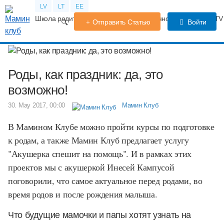
LV
LT
EE
Школа родителей
Календарь беременности
Форум
TV
Отправить Статью
Войти
Роды, как праздник: да, это
возможно!
30. May 2017, 00:00
Мамин Клуб
В Мамином Клубе можно пройти курсы по подготовке
к родам, а также Мамин Клуб предлагает услугу
"Акушерка спешит на помощь". И в рамках этих
проектов мы с акушеркой Инесей Кампусой
поговорили, что самое актуальное перед родами, во
время родов и после рождения малыша.
Что будущие мамочки и папы хотят узнать на