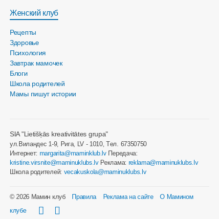
Женский клуб
Рецепты
Здоровье
Психология
Завтрак мамочек
Блоги
Школа родителей
Мамы пишут истории
SIA "Lietišķās kreativitātes grupa"
ул.Виландес 1-9, Рига, LV - 1010, Tел. 67350750
Интернет:
margarita@maminklub.lv
Передача:
kristine.virsnite@maminuklubs.lv
Реклама:
reklama@maminuklubs.lv
Школа родителей:
vecakuskola@maminuklubs.lv
© 2026 Мамин клуб
Правила
Реклама на сайте
О Мамином
клубе