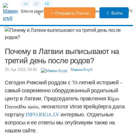
LV
LT
EE
Школа родителей
Календарь беременности
Форум
TV
Отправить Статью
Войти
Почему в Латвии выписывают на
третий день после родов?
20. Apr 2016, 00:00
Мамин Клуб
Сегодня Рижский роддом с 70-летней историей –
самый современно оборудованный родильный
центр в Латвии. Председатель правления Rīgas
Dzemdību nams, неонатолог Илзе Крейцберга дала
порталу
INFO.RIGA.LV
интервью. Отдельные
вопросы и ее ответы мы опубликуем также на
нашем сайте.