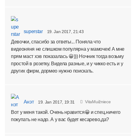
superstar
19. Jan 2017, 21:43
Девочки, спасибо за ответы... Поняла что
видеоняня не слишком популярна у мамочек! А мне
прям маст хэв показалась 😀))) Ночник тогда возьму
простой в розетку. Видела разные, и у чикко есть и у
других фирм, дормео нужно поискать.
Анэт
VitaMuižniece
19. Jan 2017, 19:31
Вот у меня такой. Очень нравится😀 и спец.ничего
покупать не надо. А у вас будет кесарево,да?