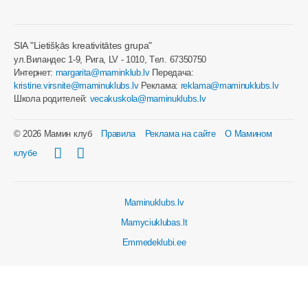
SIA "Lietišķās kreativitātes grupa"
ул.Виландес 1-9, Рига, LV - 1010, Tел. 67350750
Интернет:
margarita@maminklub.lv
Передача:
kristine.virsnite@maminuklubs.lv
Реклама:
reklama@maminuklubs.lv
Школа родителей:
vecakuskola@maminuklubs.lv
© 2026 Мамин клуб
Правила
Реклама на сайте
О Мамином
клубе
Maminuklubs.lv
Mamyciuklubas.lt
Emmedeklubi.ee