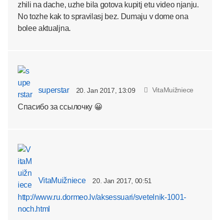
zhili na dache, uzhe bila gotova kupitj etu video njanju.
No tozhe kak to spravilasj bez. Dumaju v dome ona
bolee aktualjna.
superstar
VitaMuižniece
20. Jan 2017, 13:09
Спасибо за ссылочку 😀
VitaMuižniece
20. Jan 2017, 00:51
http://www.ru.dormeo.lv/aksessuari/svetelnik-1001-
noch.html