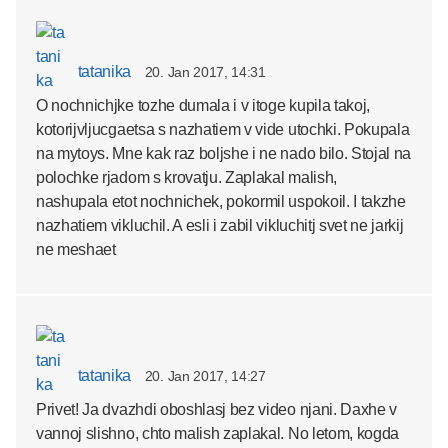
tatanika
20. Jan 2017, 14:31
O nochnichjke tozhe dumala i v itoge kupila takoj,
kotorijvljucgaetsa s nazhatiem v vide utochki. Pokupala
na mytoys. Mne kak raz boljshe i ne nado bilo. Stojal na
polochke rjadom s krovatju. Zaplakal malish,
nashupala etot nochnichek, pokormil uspokoil. I takzhe
nazhatiem vikluchil. A esli i zabil vikluchitj svet ne jarkij
ne meshaet
tatanika
20. Jan 2017, 14:27
Privet! Ja dvazhdi oboshlasj bez video njani. Daxhe v
vannoj slishno, chto malish zaplakal. No letom, kogda