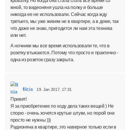
кроватку. Но когда она стала спать все время со
мной, то видеоняня ушла на полку и больше
никогда ее не использовали. Сейчас когда жду
третьего, мы уже живем не в квартире, а в доме, так
что даже не знаю, пригодится ли нам эта техника
или нет.
А ночники мы все время использовали те, что в
розетку втыкаются. Потому что просто и практично -
одна из розеток сразу закрыта.
filicia
19. Jan 2017, 17:31
Привет!
Я за приобретение по ходу дела таких вещей ) Не
спорю - очень хочется крутые штуки, но порой они
просто не нужны )))
Радионяна в квартире, это наверное только если в