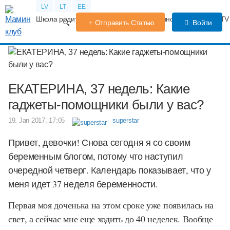
LV
LT
EE
Школа родителей
Календарь беременности
Форум
TV
Отправить Статью
Войти
ЕКАТЕРИНА, 37 недель: Какие
гаджеты-помощники были у вас?
19. Jan 2017, 17:05
superstar
Привет, девочки! Снова сегодня я со своим
беременным блогом, потому что наступил
очередной четверг. Календарь показывает, что у
меня идет 37 неделя беременности.
Первая моя доченька на этом сроке уже появилась на
свет, а сейчас мне еще ходить до 40 неделек. Вообще