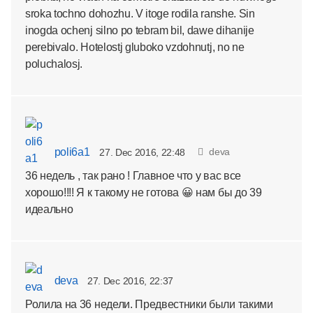
sroka tochno dohozhu. V itoge rodila ranshe. Sin
inogda ochenj silno po tebram bil, dawe dihanije
perebivalo. Hotelostj gluboko vzdohnutj, no ne
poluchalosj.
poli6a1
deva
27. Dec 2016, 22:48
36 недель , так рано ! Главное что у вас все
хорошо!!!! Я к такому не готова 😀 нам бы до 39
идеально
deva
27. Dec 2016, 22:37
Ролила на 36 недели. Предвестники были такими