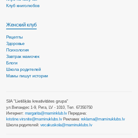
Клуб книголюбов
Женский клуб
Рецепты
Здоровье
Психология
Завтрак мамочек
Блоги
Школа родителей
Мамы пишут истории
SIA "Lietišķās kreativitātes grupa"
ул.Виландес 1-9, Рига, LV - 1010, Tел. 67350750
Интернет:
margarita@maminklub.lv
Передача:
kristine.virsnite@maminuklubs.lv
Реклама:
reklama@maminuklubs.lv
Школа родителей:
vecakuskola@maminuklubs.lv