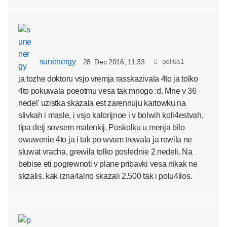
sunenergy
poli6a1
28. Dec 2016, 11:33
ja tozhe doktoru vsjo vremja rasskazivala 4to ja tolko
4to pokuwala poeotmu vesa tak mnogo :d. Mne v 36
nedel' uzistka skazala est zarennuju kartowku na
slivkah i masle, i vsjo kalorijnoe i v bolwih koli4estvah,
tipa detj sovsem malenkij. Poskolku u menja bilo
owuwenie 4to ja i tak po wvam trewala ja rewila ne
sluwat vracha, grewila tolko poslednie 2 nedeli. Na
bebise eti pogrewnoti v plane pribavki vesa nikak ne
skzalis. kak izna4alno skazali 2.500 tak i polu4ilos.