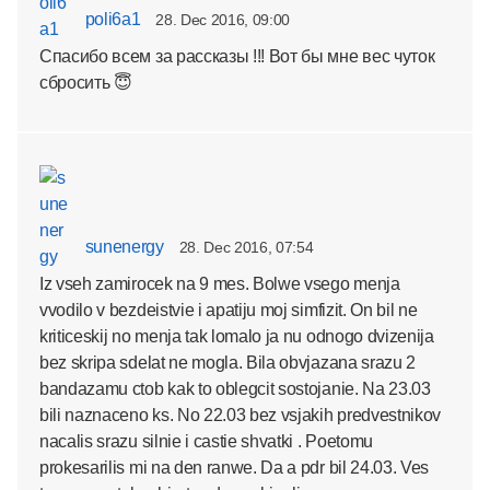
poli6a1
28. Dec 2016, 09:00
Спасибо всем за рассказы !!! Вот бы мне вес чуток
сбросить 😇
sunenergy
28. Dec 2016, 07:54
Iz vseh zamirocek na 9 mes. Bolwe vsego menja
vvodilo v bezdeistvie i apatiju moj simfizit. On bil ne
kriticeskij no menja tak lomalo ja nu odnogo dvizenija
bez skripa sdelat ne mogla. Bila obvjazana srazu 2
bandazamu ctob kak to oblegcit sostojanie. Na 23.03
bili naznaceno ks. No 22.03 bez vsjakih predvestnikov
nacalis srazu silnie i castie shvatki . Poetomu
prokesarilis mi na den ranwe. Da a pdr bil 24.03. Ves