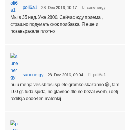
poli6a1
sunenergy
28. Dec 2016, 10:17
Мы в 35 нед. Уже 2800. Сейчас жду приема ,
страшно подумать скок поибавка. Я еще и
позавьракала плотно
sunenergy
poli6a1
28. Dec 2016, 09:04
nu u menja ves sbrosilsja eto gromko skazanno 😀, tam
100 gr. tuda sjuda, no glavnoe 4to ne bezal vverh, i detj
rodilsja oooo4en malenkij