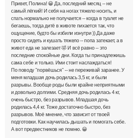
Привет, Полина! 😀 Да, последний месяц -- не
самый лёгкий! И себя на ногах тяжело носить, и
спать нормально не получается -- когда в туалет не
бегаешь, тогда дитё в животе пихается так, что
ощущение, будто бы избили изнутри )) Да даже
просто сидеть и кушать тяжело -- попа затекает, а в
живот еда не залезает 🤣 И всё равно -- это
последние спокойные дни. Когда ты принадлежишь
сама себе и только. Ими стоит наслаждаться!
По поводу "порвёшься" -- не переживай заранее. У
меня младшая дочь родилась 3,5 кг, и были
разрывы. Вообще роды были крайне неприятными
и довольно долгими. Средняя дочь родилась 4 кг,
очень быстро, без разрывов. Младшая дочь
родилась 4,4 кг. Тоже достаточно быстро, без
разрывов. Моё мнение, что зависит от твоей
подготовки. Как научилась дышать и помогать себе.
А вот предвестников не помню. 😀