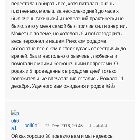
перестала набирать вес, хотя питалась очень
плотненько, малыш за несколько дней до часа х
был очень тихинький и шевелений практически не
было, зато у меня самой был прилив сил и энергии.
Может не по теме, но хотелось бы поблагодарить
весь персонал в нашем Рижском роддоме,
абсолютно все с кем я столкнулась от сестричик до
врачей, были настолько отзывчивы, любезны и
помогали с моими бесконечными вопросами. О
родах и 5 проведенных в роддоме дней только
положительные впечатления остались. Рожала 11
декабря. Удачного вам ожидания и родов.😀👍
poli6a1
Julia83
27. Dec 2016, 20:45
Ой как хорошо 😀 повезло вам и мы надеюсь