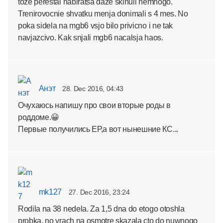
toze perestal nabiratsa daze skinuli nemnogo.
Trenirovocnie shvatku menja donimali s 4 mes. No
poka sidela na mgb6 vsjo bilo privicno i ne tak
navjazcivo. Kak snjali mgb6 nacalsja haos.
Анэт
28. Dec 2016, 04:43
Очухаюсь напишу про свои вторые роды в
роддоме.😀
Первые получились ЕР,а вот нынешние КС...
mk127
27. Dec 2016, 23:24
Rodila na 38 nedela. Za 1,5 dna do etogo otoshla
probka, no vrach na osmotre skazala cto do nuwnogo