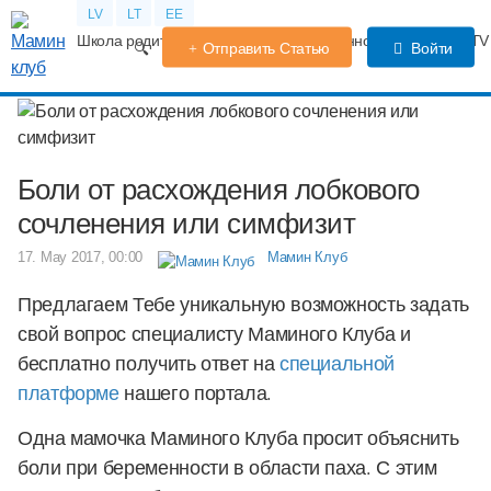
LV
LT
EE
Школа родителей
Календарь беременности
Форум
TV
Отправить Статью
Войти
Боли от расхождения лобкового
сочленения или симфизит
17. May 2017, 00:00
Мамин Клуб
Предлагаем Тебе уникальную возможность задать
свой вопрос специалисту Маминого Клуба и
бесплатно получить ответ на
специальной
платформе
нашего портала.
Одна мамочка Маминого Клуба просит объяснить
боли при беременности в области паха. С этим