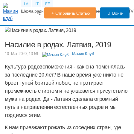
LV
LT
EE
Школа родителей
Календарь беременности
Форум
TV
Отправить Статью
Войти
Насилие в родах. Латвия, 2019
10. Mar 2020, 13:59
Мамин Клуб
Культура родовспоможения - как она поменялась
за последние 20 лет? В наше время уже никто не
бреет тупой бритвой лобок, не протирает
промежность спиртом и не ужасается присутствию
мужа на родах. Да - Латвия сделала огромный
путь в направлении естественных родов и мы
гордимся этим.
К нам приезжают рожать из соседних стран, где