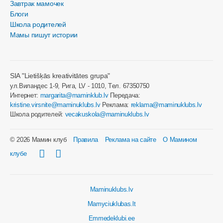
Завтрак мамочек
Блоги
Школа родителей
Мамы пишут истории
SIA "Lietišķās kreativitātes grupa"
ул.Виландес 1-9, Рига, LV - 1010, Tел. 67350750
Интернет:
margarita@maminklub.lv
Передача:
kristine.virsnite@maminuklubs.lv
Реклама:
reklama@maminuklubs.lv
Школа родителей:
vecakuskola@maminuklubs.lv
© 2026 Мамин клуб
Правила
Реклама на сайте
О Мамином
клубе
Maminuklubs.lv
Mamyciuklubas.lt
Emmedeklubi.ee