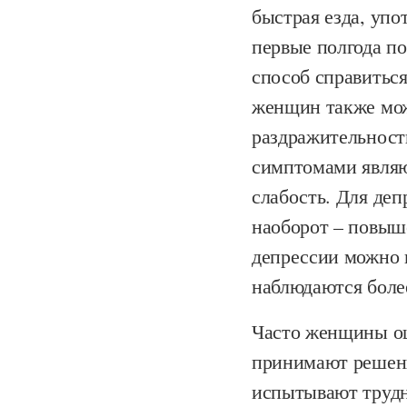
быстрая езда, упо
первые полгода по
способ справиться
женщин также мож
раздражительност
симптомами являю
слабость. Для деп
наоборот – повыш
депрессии можно 
наблюдаются более
Часто женщины ощ
принимают решени
испытывают трудн