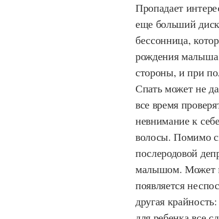
Пропадает интерес
еще больший диск
бессонница, котор
рождения малыша 
стороны, и при п
Спать может не да
все время проверя
невнимание к себе
волосы. Помимо с
послеродовой деп
малышом. Может п
появляется неспос
другая крайность:
для ребенка все с