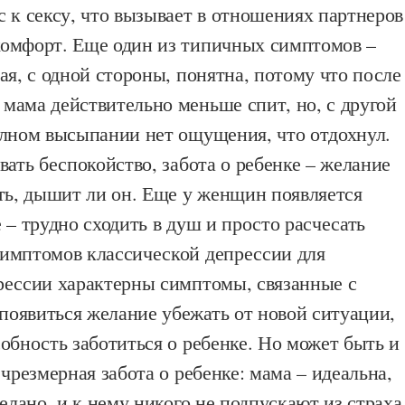
 к сексу, что вызывает в отношениях партнеров
омфорт. Еще один из типичных симптомов –
ая, с одной стороны, понятна, потому что после
мама действительно меньше спит, но, с другой
олном высыпании нет ощущения, что отдохнул.
вать беспокойство, забота о ребенке – желание
ть, дышит ли он. Еще у женщин появляется
 – трудно сходить в душ и просто расчесать
имптомов классической депрессии для
рессии характерны симптомы, связанные с
оявиться желание убежать от новой ситуации,
обность заботиться о ребенке. Но может быть и
 чрезмерная забота о ребенке: мама – идеальна,
делано, и к нему никого не подпускают из страха