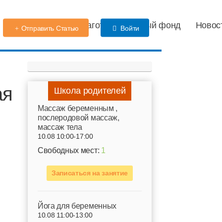
Детский сад
Благотворительный фонд
Новос
Отправить Статью
Войти
ая
Школа родителей
Mассаж беременным ,
послеродовой массаж,
массаж тела
10.08 10:00-17:00
Свободных мест:
1
Записаться на занятие
Йога для беременных
10.08 11:00-13:00