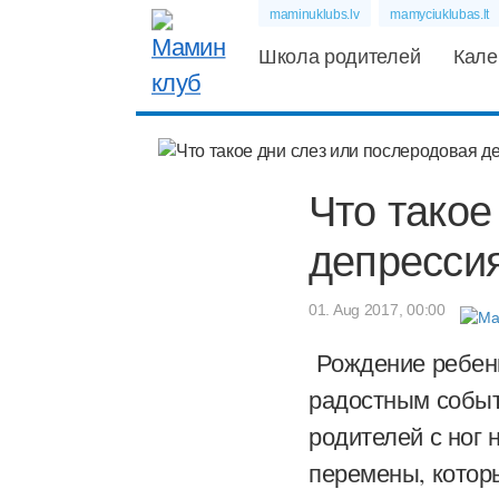
maminuklubs.lv
mamyciuklubas.lt
Школа родителей
Кале
Что такое
депресси
01. Aug 2017, 00:00
Рождение ребенк
радостным событ
родителей с ног 
перемены, котор