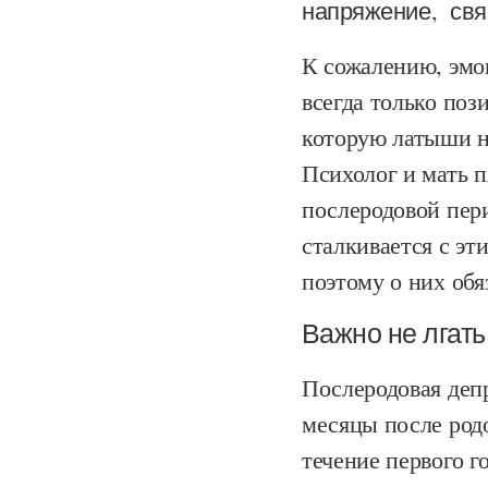
напряжение, свя
К сожалению, эмо
всегда только поз
которую латыши н
Психолог и мать п
послеродовой пер
сталкивается с э
поэтому о них обя
Важно не лгать
Послеродовая депр
месяцы после родо
течение первого г