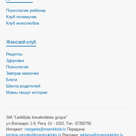
Психология ребёнка
Клуб почемучек
Клуб книголюбов
Женский клуб
Рецепты
Здоровье
Психология
Завтрак мамочек
Блоги
Школа родителей
Мамы пишут истории
SIA "Lietišķās kreativitātes grupa"
ул.Виландес 1-9, Рига, LV - 1010, Tел. 67350750
Интернет:
margarita@maminklub.lv
Передача:
kristine.virsnite@maminuklubs.lv
Реклама:
reklama@maminuklubs.lv