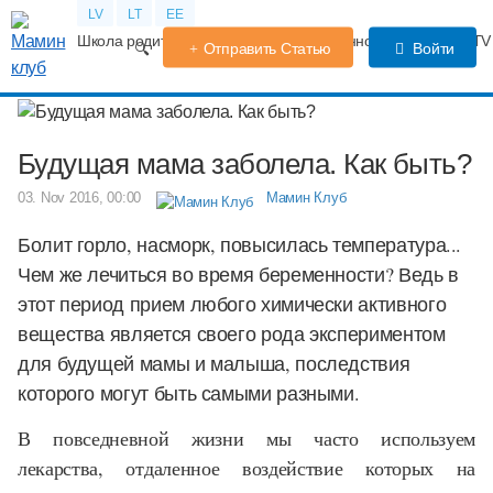
LV
LT
EE
Школа родителей
Календарь беременности
Форум
TV
Отправить Статью
Войти
Будущая мама заболела. Как быть?
03. Nov 2016, 00:00
Мамин Клуб
Болит горло, насморк, повысилась температура...
Чем же лечиться во время беременности? Ведь в
этот период прием любого химически активного
вещества является своего рода экспериментом
для будущей мамы и малыша, последствия
которого могут быть самыми разными.
В повседневной жизни мы часто используем
лекарства, отдаленное воздействие которых на