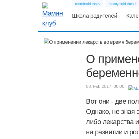
maminuklubs.lv
mamyciuklubas.lt
Школа родителей
Кале
О примен
беременн
03. Feb 2017, 00:00
Вот они - две по
Однако, не зная 
либо лекарства и
на развитии и ро