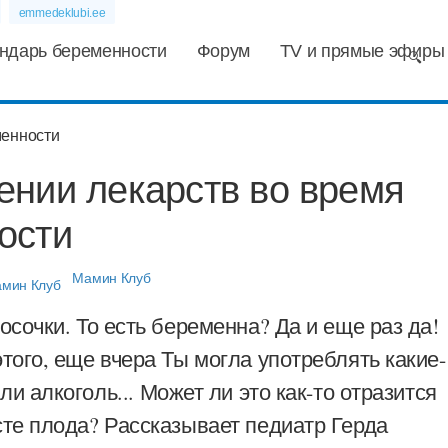
emmedeklubi.ee
ндарь беременности
Форум
TV и прямые эфиры
ении лекарств во время
ости
Мамин Клуб
лосочки. То есть беременна? Да и еще раз да!
этого, еще вчера Ты могла употреблять какие-
ли алкоголь...
Может ли это как-то отразится
сте плода? Рассказывает педиатр Герда