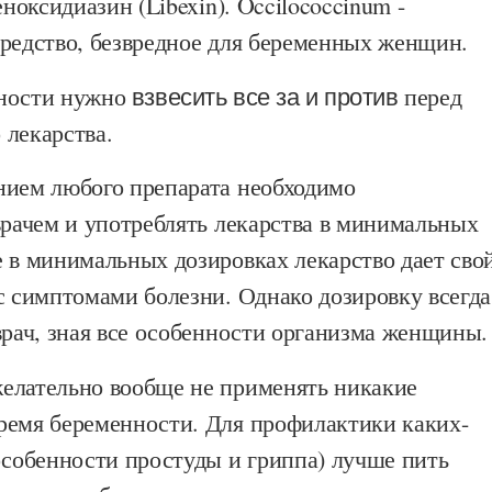
еноксидиазин (Libexin). Occilococcinum -
средство, безвредное для беременных женщин.
ности нужно
взвесить все за и против
перед
 лекарства.
нием любого препарата необходимо
врачем и употреблять лекарства в минимальных
 в минимальных дозировках лекарство дает сво
с симптомами болезни. Однако дозировку всегда
врач, зная все особенности организма женщины.
елательно вообще не применять никакие
ремя беременности. Для профилактики каких-
особенности простуды и гриппа) лучше пить