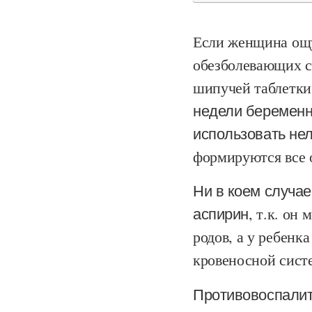
Если женщина ощу
обезболевающих с
шипучей таблетки 
недели беременн
использовать не
формируются все о
Ни в коем случа
аспирин
, т.к. он
родов, а у ребенк
кровеносной сист
Противовоспалит