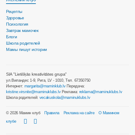
Рецепты
Здоровье
Психология
Завтрак мамочек
Блоги
Школа родителей
Мамы пишут истории
SIA "Lietišķās kreativitātes grupa"
ул.Виландес 1-9, Рига, LV - 1010, Tел. 67350750
Интернет:
margarita@maminklub.lv
Передача:
kristine.virsnite@maminuklubs.lv
Реклама:
reklama@maminuklubs.lv
Школа родителей:
vecakuskola@maminuklubs.lv
© 2026 Мамин клуб
Правила
Реклама на сайте
О Мамином
клубе