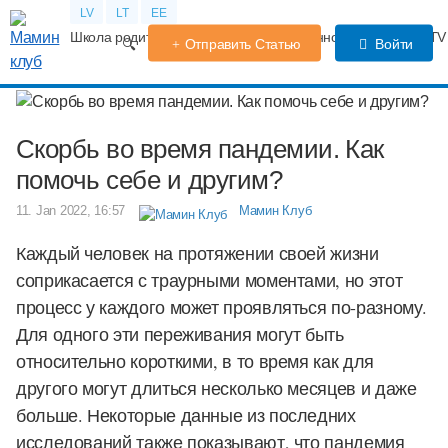
LV
LT
EE
Школа родителей
Календарь беременности
Форум
TV
Отправить Статью
Войти
Скорбь во время пандемии. Как
помочь себе и другим?
11. Jan 2022, 16:57
Мамин Клуб
Каждый человек на протяжении своей жизни
соприкасается с траурными моментами, но этот
процесс у каждого может проявляться по-разному.
Для одного эти переживания могут быть
относительно короткими, в то время как для
другого могут длиться несколько месяцев и даже
больше. Некоторые данные из последних
исследований также показывают, что пандемия