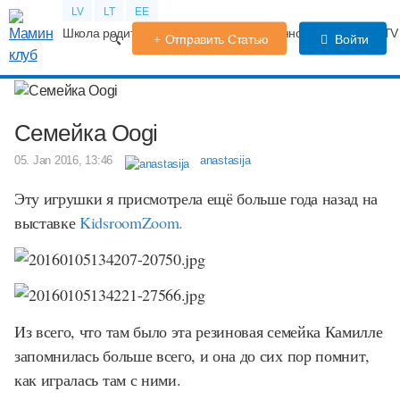
LV
LT
EE
Школа родителей
Календарь беременности
Форум
TV
Отправить Статью
Войти
Семейка Oogi
05. Jan 2016, 13:46
anastasija
Эту игрушки я присмотрела ещё больше года назад на
выставке
KidsroomZoom.
Из всего, что там было эта резиновая семейка Камилле
запомнилась больше всего, и она до сих пор помнит,
как игралась там с ними.