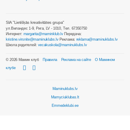
SIA "Lietišķās kreativitātes grupa"
ул.Виландес 1-9, Рига, LV - 1010, Tел. 67350750
Интернет:
margarita@maminklub.lv
Передача:
kristine.virsnite@maminuklubs.lv
Реклама:
reklama@maminuklubs.lv
Школа родителей:
vecakuskola@maminuklubs.lv
© 2026 Мамин клуб
Правила
Реклама на сайте
О Мамином
клубе
Maminuklubs.lv
Mamyciuklubas.lt
Emmedeklubi.ee