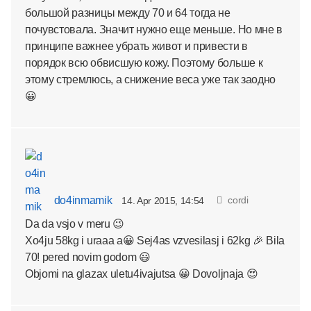
большой разницы между 70 и 64 тогда не
почувстовала. Значит нужно еще меньше. Но мне в
принципе важнее убрать живот и привести в
порядок всю обвисшую кожу. Поэтому больше к
этому стремлюсь, а снижение веса уже так заодно
😀
do4inmamik
cordi
14. Apr 2015, 14:54
Da da vsjo v meru 😉
Xo4ju 58kg i uraaa a😀 Sej4as vzvesilasj i 62kg 🎉 Bila
70! pered novim godom 😃
Objomi na glazax uletu4ivajutsa 😀 Dovoljnaja 😍