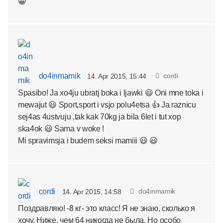
😀
do4inmamik
cordi
14. Apr 2015, 15:44
Spasibo! Ja xo4ju ubratj boka i ljawki 😃 Oni mne toka i
mewajut 😃 Sport,sport i vsjo polu4etsa 👍 Ja raznicu
sej4as 4ustvuju ,tak kak 70kg ja bila 6let i tut xop
ska4ok 😃 Sama v woke !
Mi spravimsja i budem seksi mamiii 😃 😃
cordi
do4inmamik
14. Apr 2015, 14:58
Поздравляю! -8 кг- это класс! Я не знаю, сколько я
хочу. Ниже, чем 64 никогда не была. Но особо