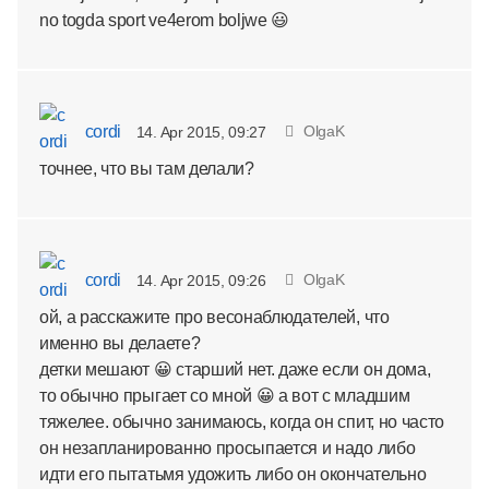
no togda sport ve4erom boljwe 😃
cordi
OlgaK
14. Apr 2015, 09:27
точнее, что вы там делали?
cordi
OlgaK
14. Apr 2015, 09:26
ой, а расскажите про весонаблюдателей, что
именно вы делаете?
детки мешают 😀 старший нет. даже если он дома,
то обычно прыгает со мной 😀 а вот с младшим
тяжелее. обычно занимаюсь, когда он спит, но часто
он незапланированно просыпается и надо либо
идти его пытатьмя удожить либо он окончательно