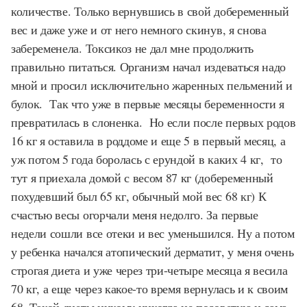
количестве. Только вернувшись в свой добеременный
вес и даже уже и от него немного скинув, я снова
забеременела. Токсикоз не дал мне продолжить
правильно питаться. Организм начал издеваться надо
мной и просил исключительно жаренных пельмений и
булок. Так что уже в первые месяцы беременности я
превратилась в слоненка. Но если после первых родов
16 кг я оставила в роддоме и еще 5 в первый месяц, а
уж потом 5 года боролась с ерундой в каких 4 кг, то
тут я приехала домой с весом 87 кг (добеременный
похудевший был 65 кг, обычный мой вес 68 кг) К
счастью весы огорчали меня недолго. За первые
недели сошли все отеки и вес уменьшился. Ну а потом
у ребенка начался атопический дерматит, у меня очень
строгая диета и уже через три-четыре месяца я весила
70 кг, а еще через какое-то время вернулась и к своим
68. Такой диеты никому никогда не посоветую и сама