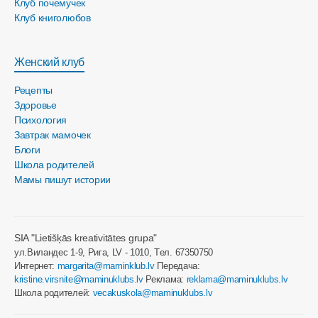
Клуб почемучек
Клуб книголюбов
Женский клуб
Рецепты
Здоровье
Психология
Завтрак мамочек
Блоги
Школа родителей
Мамы пишут истории
SIA "Lietišķās kreativitātes grupa"
ул.Виландес 1-9, Рига, LV - 1010, Tел. 67350750
Интернет:
margarita@maminklub.lv
Передача:
kristine.virsnite@maminuklubs.lv
Реклама:
reklama@maminuklubs.lv
Школа родителей:
vecakuskola@maminuklubs.lv