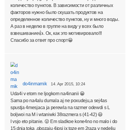
количество пунктов. В зависимости от различных
факторов нужно было скушать продуктов на
определенное количество пунктов, ну и много воды.
А раз в неделю в группе на виду у всех было
взвешивание👍. Ох, как это мотивировало!!!
Спасибо за ответ про спорт😀
do4inmamik
14. Apr 2015, 10:24
Uda4i v etom ne ljogkom na4inanii 😀
Sama po na4alu dumala aj ne poxudeju,a sej4as
spustja 4mesjaca ja perewla na razmer odewdi s L
boljwoi na M i wtaniwki 38razmera s (41-42) 😃
I vsjo eto pitanie. 😛 Em sladkoe kone4no no malo i do
15 dnja toka ,obozaju 4ipsi ix toze em 2raza v nedelju