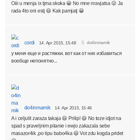
Oiii u menja ix tjma skoka 😀 No mne nravjatsa 😛 Ja
rada 4to oni estj 😃 Kak pamjatj 😀
cordi
do4inmamik
14. Apr 2015, 15:48
у меня еще и растяжки. вот как от них избавиться
вообще непонятно...
do4inmamik
14. Apr 2015, 15:46
A i celjulit zaraza takaja 😃 Prilip! 😃 No toze idjot na
spad s praveljnim pitanie i ewjo zakazala sebe
masazor4ik ,po tipu babo4ka 😃 Vot zdu kogda pridet