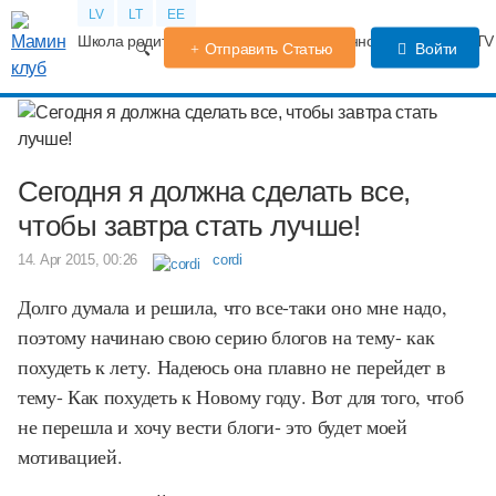
LV
LT
EE
Школа родителей
Календарь беременности
Форум
TV
Отправить Статью
Войти
Сегодня я должна сделать все,
чтобы завтра стать лучше!
14. Apr 2015, 00:26
cordi
Долго думала и решила, что все-таки оно мне надо,
поэтому начинаю свою серию блогов на тему- как
похудеть к лету. Надеюсь она плавно не перейдет в
тему- Как похудеть к Новому году. Вот для того, чтоб
не перешла и хочу вести блоги- это будет моей
мотивацией.