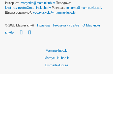
Интернет:
margarita@maminklub.lv
Передача:
kristine.virsnite@maminuklubs.lv
Реклама:
reklama@maminuklubs.lv
Школа родителей:
vecakuskola@maminuklubs.lv
© 2026 Мамин клуб
Правила
Реклама на сайте
О Мамином
клубе
Maminuklubs.lv
Mamyciuklubas.lt
Emmedeklubi.ee