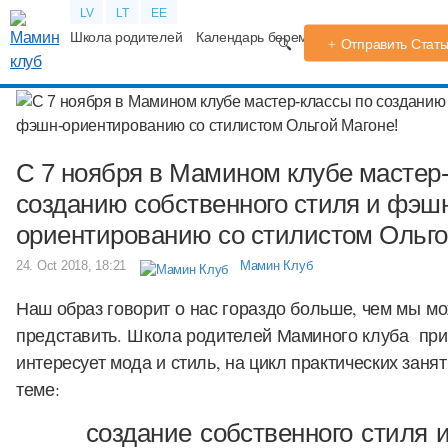
LV
LT
EE
Школа родителей
Календарь беременности
Форум
TV
Отправить Стат
С 7 ноября в Мамином клубе мастер
созданию собственного стиля и фэш
ориентированию со стилистом Ольго
24. Oct 2018, 18:21
Мамин Клуб
Наш образ говорит о нас гораздо больше, чем мы м
представить. Школа родителей Маминого клуба приг
интересует мода и стиль, на цикл практических занят
теме:
с
оздание собственного стиля 