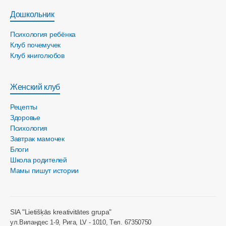
Дошкольник
Психология ребёнка
Клуб почемучек
Клуб книголюбов
Женский клуб
Рецепты
Здоровье
Психология
Завтрак мамочек
Блоги
Школа родителей
Мамы пишут истории
SIA "Lietišķās kreativitātes grupa"
ул.Виландес 1-9, Рига, LV - 1010, Tел. 67350750