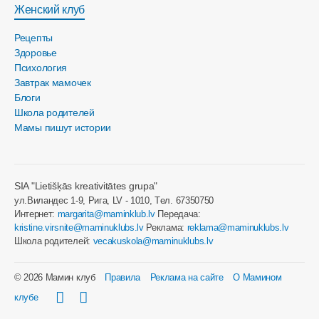
Женский клуб
Рецепты
Здоровье
Психология
Завтрак мамочек
Блоги
Школа родителей
Мамы пишут истории
SIA "Lietišķās kreativitātes grupa"
ул.Виландес 1-9, Рига, LV - 1010, Tел. 67350750
Интернет:
margarita@maminklub.lv
Передача:
kristine.virsnite@maminuklubs.lv
Реклама:
reklama@maminuklubs.lv
Школа родителей:
vecakuskola@maminuklubs.lv
© 2026 Мамин клуб
Правила
Реклама на сайте
О Мамином
клубе