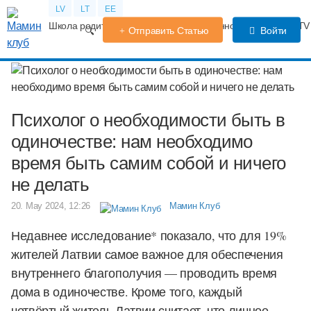
LV
LT
EE
Школа родителей
Календарь беременности
Форум
TV
Отправить Статью
Войти
Психолог о необходимости быть в
одиночестве: нам необходимо
время быть самим собой и ничего
не делать
20. May 2024, 12:26
Мамин Клуб
Недавнее исследование* показало, что для 19%
жителей Латвии самое важное для обеспечения
внутреннего благополучия — проводить время
дома в одиночестве. Кроме того, каждый
четвёртый житель Латвии считает, что личное