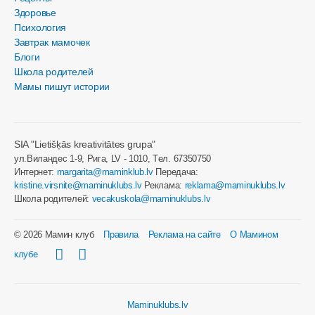
Здоровье
Психология
Завтрак мамочек
Блоги
Школа родителей
Мамы пишут истории
SIA "Lietišķās kreativitātes grupa"
ул.Виландес 1-9, Рига, LV - 1010, Tел. 67350750
Интернет:
margarita@maminklub.lv
Передача:
kristine.virsnite@maminuklubs.lv
Реклама:
reklama@maminuklubs.lv
Школа родителей:
vecakuskola@maminuklubs.lv
© 2026 Мамин клуб
Правила
Реклама на сайте
О Мамином
клубе
Maminuklubs.lv