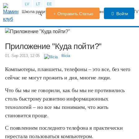
LV
LT
EE
Школа родителей
Календарь беременности
Форум
TV
Отправить Статью
Войти
Приложение "Куда пойти?"
01. Sep 2013, 12:05
filicia
Компьютеры, планшеты, телефоны – это все, без чего
сейчас не могут прожить и дня, многие люди.
Что бы мы не говорили, как бы мы не противились
столь быстрому развитию информационных
технологий – но все мы понимаем, что жить
становится проще.
С появлением последнего телефона я практически
перестала пользоваться компьютером.