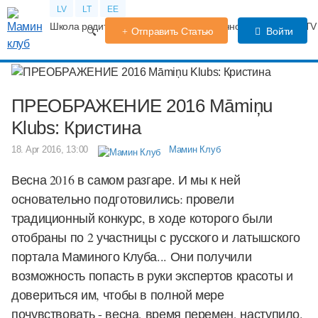
LV
LT
EE
Школа родителей
Календарь беременности
Форум
TV
Отправить Статью
Войти
ПРЕОБРАЖЕНИЕ 2016 Māmiņu
Klubs: Кристина
18. Apr 2016, 13:00
Мамин Клуб
Весна 2016 в самом разгаре. И мы к ней
основательно подготовились: провели
традиционный конкурс, в ходе которого были
отобраны по 2 участницы с русского и латышского
портала Маминого Клуба... Они получили
возможность попасть в руки экспертов красоты и
довериться им, чтобы в полной мере
почувствовать - весна, время перемен, наступило.