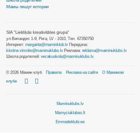
Школа родителей
Мамы пишут истории
SIA "Lietišķās kreativitātes grupa"
ул.Виландес 1-9, Рига, LV - 1010, Tел. 67350750
Интернет:
margarita@maminklub.lv
Передача:
kristine.virsnite@maminuklubs.lv
Реклама:
reklama@maminuklubs.lv
Школа родителей:
vecakuskola@maminuklubs.lv
© 2026 Мамин клуб
Правила
Реклама на сайте
О Мамином
клубе
Maminuklubs.lv
Mamyciuklubas.lt
Emmedeklubi.ee