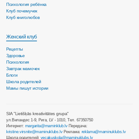
Психология ребёнка
Клуб почемучек
Клуб книголюбов
Женский клуб
Рецепты
Здоровье
Психология
Завтрак мамочек
Блоги
Школа родителей
Мамы пишут истории
SIA "Lietišķās kreativitātes grupa"
ул.Виландес 1-9, Рига, LV - 1010, Tел. 67350750
Интернет:
margarita@maminklub.lv
Передача:
kristine.virsnite@maminuklubs.lv
Реклама:
reklama@maminuklubs.lv
Школа родителей:
vecakuskola@maminuklubs.lv