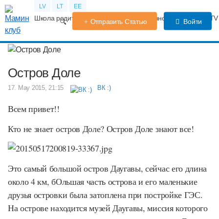
LV
LT
EE
Школа родителей
Календарь беременности
Форум
TV
Отправить Статью
Войти
Остров Доле
17. May 2015, 21:15
ВК :)
Всем привет!!
Кто не знает остров Доле? Остров Доле знают все!
Это самый большой остров Даугавы, сейчас его длина
около 4 км, бОльшая часть острова и его маленькие
друзья островки была затоплена при постройке ГЭС.
На острове находится музей Даугавы, миссия которого