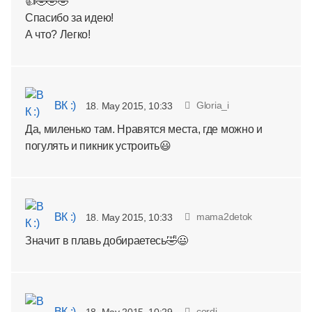
👍🤣🤣🤣
Спасибо за идею!
А что? Легко!
ВК :)
Gloria_i
18. May 2015, 10:33
Да, миленько там. Нравятся места, где можно и
погулять и пикник устроить😃
ВК :)
mama2detok
18. May 2015, 10:33
Значит в плавь добираетесь🤣😃
ВК :)
cordi