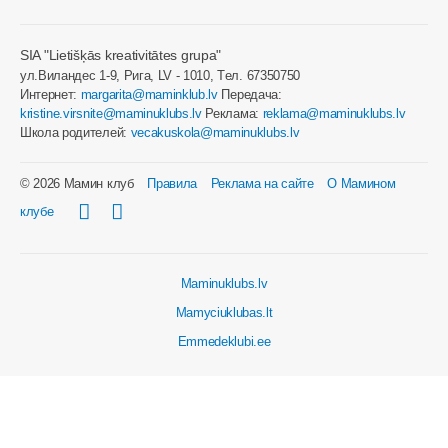
SIA "Lietišķās kreativitātes grupa"
ул.Виландес 1-9, Рига, LV - 1010, Tел. 67350750
Интернет:
margarita@maminklub.lv
Передача:
kristine.virsnite@maminuklubs.lv
Реклама:
reklama@maminuklubs.lv
Школа родителей:
vecakuskola@maminuklubs.lv
© 2026 Мамин клуб
Правила
Реклама на сайте
О Мамином
клубе
Maminuklubs.lv
Mamyciuklubas.lt
Emmedeklubi.ee