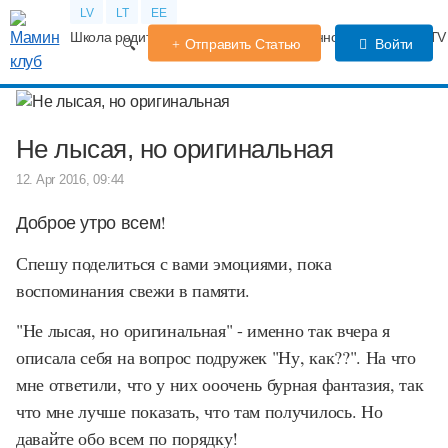
LV
LT
EE
Школа родителей
Календарь беременности
Форум
TV
Отправить Статью
Войти
Не лысая, но оригинальная
12. Apr 2016, 09:44
Доброе утро всем!
Спешу поделиться с вами эмоциями, пока
воспоминания свежи в памяти.
"Не лысая, но оригинальная" - именно так вчера я
описала себя на вопрос подружек "Ну, как??". На что
мне ответили, что у них ооочень бурная фантазия, так
что мне лучше показать, что там получилось. Но
давайте обо всем по порядку!