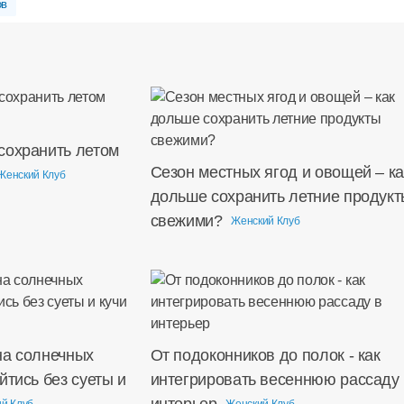
ов
сохранить летом
Сезон местных ягод и овощей – ка
Женский Клуб
дольше сохранить летние продукт
свежими?
Женский Клуб
на солнечных
От подоконников до полок - как
йтись без суеты и
интегрировать весеннюю рассаду 
интерьер
й Клуб
Женский Клуб