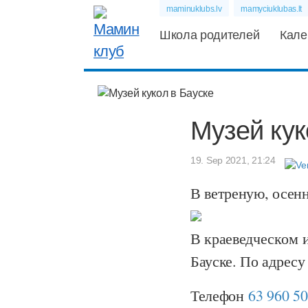
maminuklubs.lv
mamyciuklubas.lt
Школа родителей
Кале
Музей кук
19. Sep 2021, 21:24
В ветреную, осенн
В краеведческом и
Бауске. По адресу 
Телефон
63 960 5