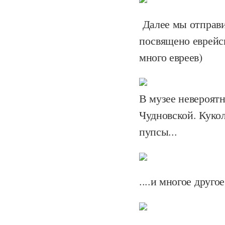
Далее мы отправи
посвящено еврейск
много евреев)
В музее невероят
Чудновской. Куко
пупсы...
....и многое другое