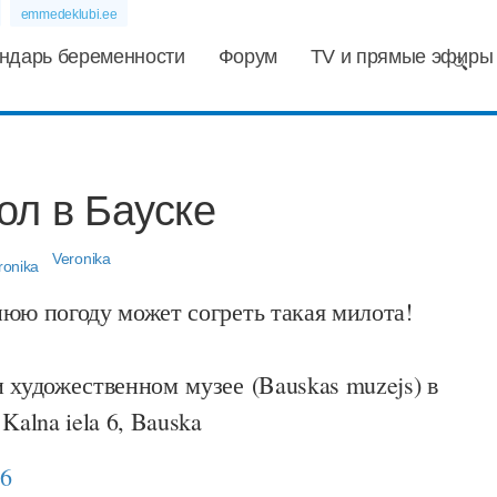
emmedeklubi.ee
ндарь беременности
Форум
TV и прямые эфиры
ол в Бауске
Veronika
юю погоду может согреть такая милота!
 художественном музее (Bauskas muzejs) в
Kalna iela 6, Bauska
06