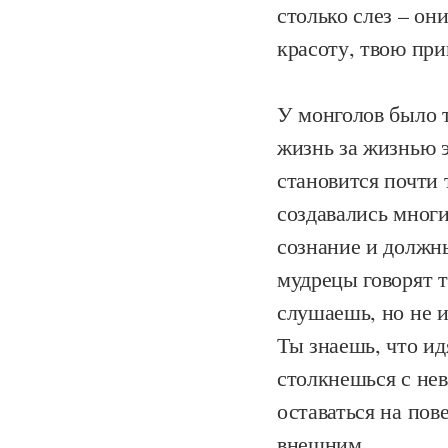
столько слез – он
красоту, твою при
У монголов было т
жизнь за жизнью э
становится почти
создавались многи
сознание и должн
мудрецы говорят т
слушаешь, но не и
Ты знаешь, что ид
столкнешься с нев
оставаться на по
внешним.