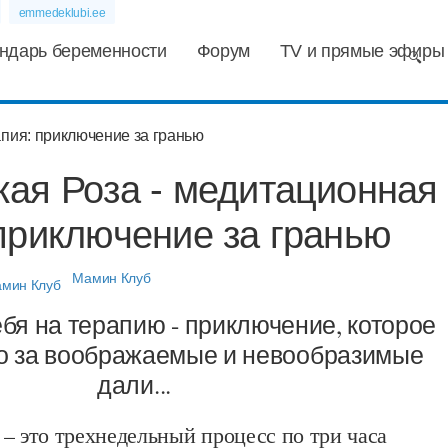
emmedeklubi.ee
ндарь беременности
Форум
TV и прямые эфиры
кая Роза - медитационная
приключение за гранью
Мамин Клуб
я на терапию - приключение, которое
о за воображаемые и невообразимые
дали...
– это трехнедельный процесс по три часа