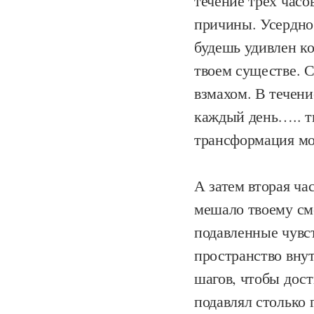
течение трех часо
причины. Усердно 
будешь удивлен ко
твоем существе. С
взмахом. В течени
каждый день….. т
трансформация мо
А затем вторая час
мешало твоему сме
подавленные чувст
пространство внут
шагов, чтобы дост
подавлял столько г