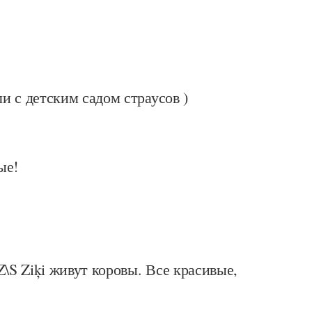
 с детским садом страусов )
ые!
Z\S Ziķi живут коровы. Все красивые,