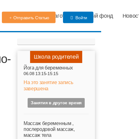
Детский сад
Благотворительный фонд
Новос
Отправить Статью
Войти
о-
Школа родителей
Йога для беременных
06.08 13:15-15:15
На это занятие запись
завершена
Занятия в другое время
Mассаж беременным ,
послеродовой массаж,
массаж тела