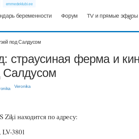
emmedeklubi.ee
ндарь беременности
Форум
TV и прямые эфиры
д: страусиная ферма и кин
д Салдусом
Veronika
S Ziķi находится по адресу:
s, LV-3801