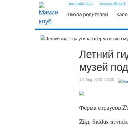
maminuklubs.lv
mamyciuklubas.lt
Школа родителей
Кале
Летний ги
музей по
18. Aug 2022, 23:20
Ферма страусов Z\
Ziķi, Saldus novad