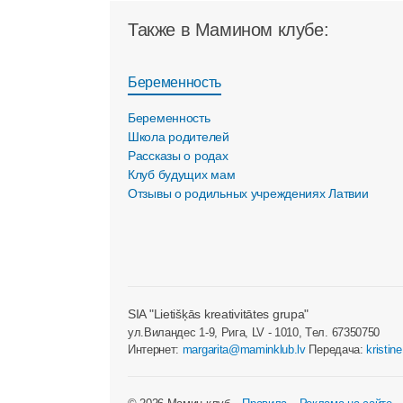
Также в Мамином клубе:
Беременность
Беременность
Школа родителей
Рассказы о родах
Клуб будущих мам
Отзывы о родильных учреждениях Латвии
SIA "Lietišķās kreativitātes grupa"
ул.Виландес 1-9, Рига, LV - 1010, Tел. 67350750
Интернет:
margarita@maminklub.lv
Передача:
kristin