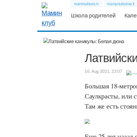
maminuklubs.lv
mamyciuklubas.lt
Школа родителей
Кале
Латвийск
16. Aug 2021, 23:07
Большая 18-метров
Саулкрасты, или 
Там же есть стоян
Еще 25 лет назад 