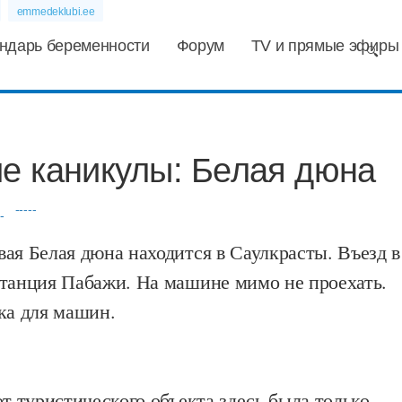
emmedeklubi.ee
ндарь беременности
Форум
TV и прямые эфиры
ие каникулы: Белая дюна
-----
ая Белая дюна находится в Саулкрасты. Въезд в
станция Пабажи. На машине мимо не проехать.
ка для машин.
от туристического объекта здесь была только