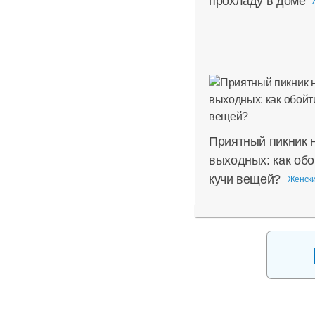
прохладу в доме
Приятный пикник 
выходных: как обо
кучи вещей?
Женски