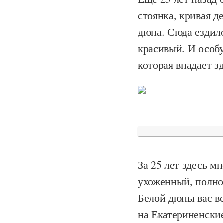
стоянка, кривая д
дюна. Сюда ездил
красивый. И особ
которая впадает зд
За 25 лет здесь м
ухоженный, полно
Белой дюны вас в
на Екатериненские