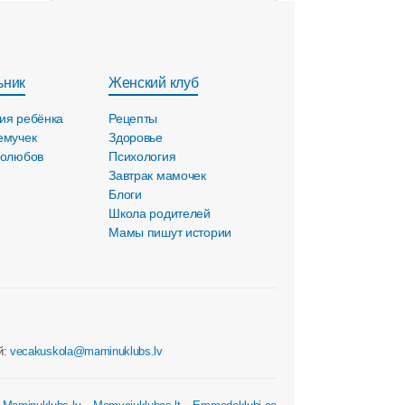
ьник
Женский клуб
ия ребёнка
Рецепты
емучек
Здоровье
голюбов
Психология
Завтрак мамочек
Блоги
Школа родителей
Мамы пишут истории
й:
vecakuskola@maminuklubs.lv