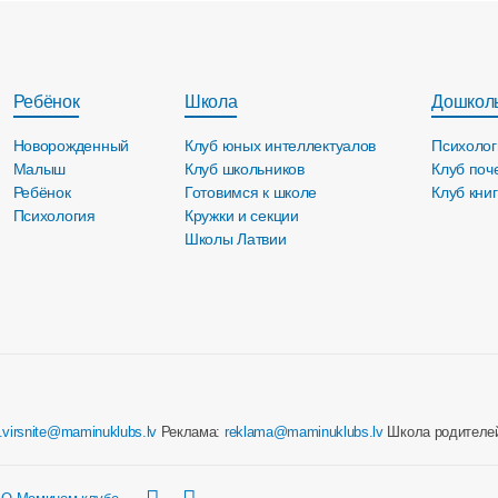
Ребёнок
Школа
Дошкол
Новорожденный
Клуб юных интеллектуалов
Психолог
Малыш
Клуб школьников
Клуб поч
Ребёнок
Готовимся к школе
Клуб кни
Психология
Кружки и секции
Школы Латвии
e.virsnite@maminuklubs.lv
Реклама:
reklama@maminuklubs.lv
Школа родителе