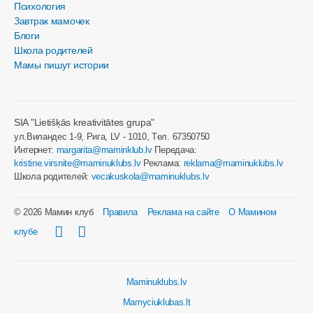
Психология
Завтрак мамочек
Блоги
Школа родителей
Мамы пишут истории
SIA "Lietišķās kreativitātes grupa"
ул.Виландес 1-9, Рига, LV - 1010, Tел. 67350750
Интернет:
margarita@maminklub.lv
Передача:
kristine.virsnite@maminuklubs.lv
Реклама:
reklama@maminuklubs.lv
Школа родителей:
vecakuskola@maminuklubs.lv
© 2026 Мамин клуб
Правила
Реклама на сайте
О Мамином
клубе
Maminuklubs.lv
Mamyciuklubas.lt