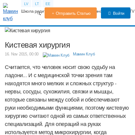
LV
LT
EE
Школа родителей
Календарь беременности
Форум
TV
Отправить Статью
Войти
Кистевая хирургия
16. Nov 2015, 00:00
Мамин Клуб
Считается, что человек носит свою судьбу на
ладони... И с медицинской точки зрения там
находятся много мелких и сложных структур -
нервы, сосуды, сухожилия, связки и мышцы,
которые связаны между собой и обеспечивают
руки необходимыми функциями, поэтому кистевую
хирургию считают одной из самых ответственных
специализаций. Для операций на руках
используется метод микрохирургии, когда