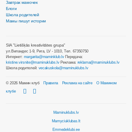
Завтрак мамочек
Блоги
Школа родителей
Мамы пишут истории
SIA "Lietišķās kreativitātes grupa"
ул.Виландес 1-9, Рига, LV - 1010, Tел. 67350750
Интернет:
margarita@maminklub.lv
Передача:
kristine.virsnite@maminuklubs.lv
Реклама:
reklama@maminuklubs.lv
Школа родителей:
vecakuskola@maminuklubs.lv
© 2026 Мамин клуб
Правила
Реклама на сайте
О Мамином
клубе
Maminuklubs.lv
Mamyciuklubas.lt
Emmedeklubi.ee