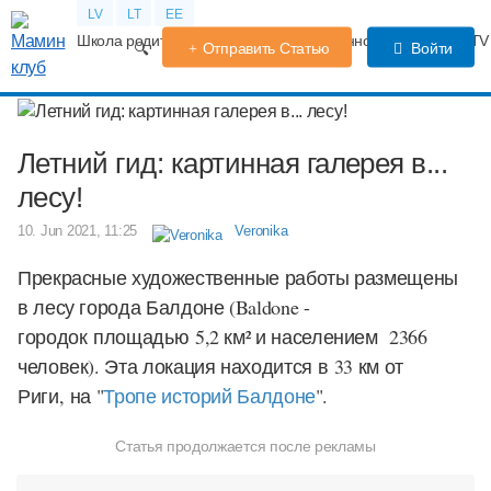
LV
LT
EE
Школа родителей
Календарь беременности
Форум
TV
Отправить Статью
Войти
Летний гид: картинная галерея в...
лесу!
10. Jun 2021, 11:25
Veronika
Прекрасные художественные работы размещены
в лесу города Балдоне (Baldone -
городок площадью
5,2 км² и населением
2366
человек
). Эта локация находится в 33 км от
Риги, на "
Тропе историй Балдоне
".
Статья продолжается после рекламы