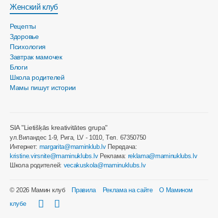
Женский клуб
Рецепты
Здоровье
Психология
Завтрак мамочек
Блоги
Школа родителей
Мамы пишут истории
SIA "Lietišķās kreativitātes grupa"
ул.Виландес 1-9, Рига, LV - 1010, Tел. 67350750
Интернет:
margarita@maminklub.lv
Передача:
kristine.virsnite@maminuklubs.lv
Реклама:
reklama@maminuklubs.lv
Школа родителей:
vecakuskola@maminuklubs.lv
© 2026 Мамин клуб
Правила
Реклама на сайте
О Мамином
клубе