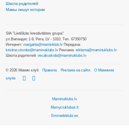
Школа родителей
Мамы пишут истории
SIA "Lietišķās kreativitātes grupa"
ул.Виландес 1-9, Рига, LV - 1010, Tел. 67350750
Интернет:
margarita@maminklub.lv
Передача:
kristine.virsnite@maminuklubs.lv
Реклама:
reklama@maminuklubs.lv
Школа родителей:
vecakuskola@maminuklubs.lv
© 2026 Мамин клуб
Правила
Реклама на сайте
О Мамином
клубе
Maminuklubs.lv
Mamyciuklubas.lt
Emmedeklubi.ee