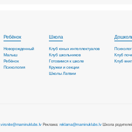
Ребёнок
Школа
Дошкол
Новорожденный
Клуб юных интеллектуалов
Психолог
Малыш
Клуб школьников
Клуб поч
Ребёнок
Готовимся к школе
Клуб кни
Психология
Кружки и секции
Школы Латвии
e.virsnite@maminuklubs.lv
Реклама:
reklama@maminuklubs.lv
Школа родителе