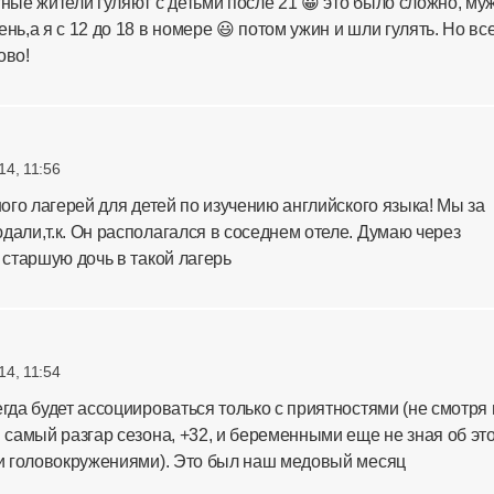
тные жители гуляют с детьми после 21 😀 это было сложно, муж
нь,а я с 12 до 18 в номере 😃 потом ужин и шли гулять. Но вс
ово!
14, 11:56
ного лагерей для детей по изучению английского языка! Мы за
дали,т.к. Он располагался в соседнем отеле. Думаю через
 старшую дочь в такой лагерь
14, 11:54
егда будет ассоциироваться только с приятностями (не смотря 
в самый разгар сезона, +32, и беременными еще не зная об эт
 и головокружениями). Это был наш медовый месяц