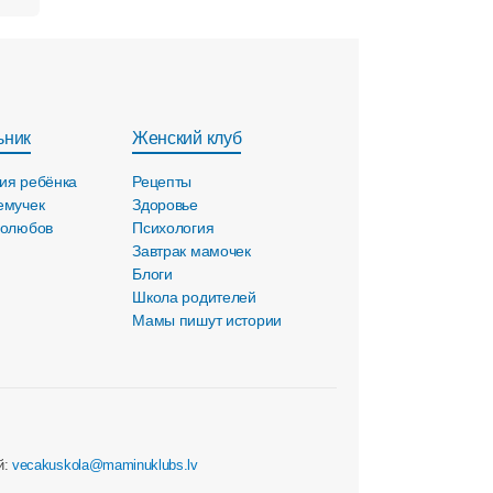
ьник
Женский клуб
ия ребёнка
Рецепты
емучек
Здоровье
голюбов
Психология
Завтрак мамочек
Блоги
Школа родителей
Мамы пишут истории
й:
vecakuskola@maminuklubs.lv