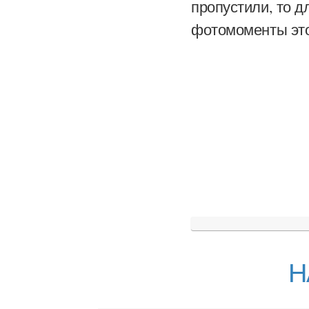
пропустили, то 
фотомоменты это
Н