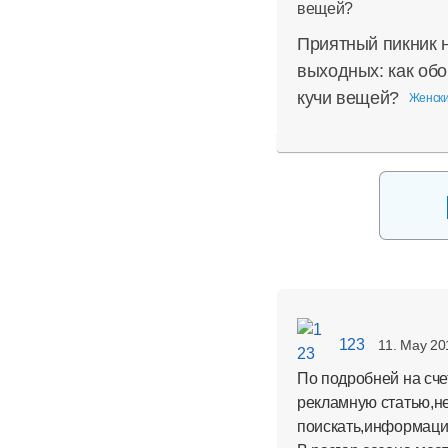
Приятный пикник 
выходных: как обо
кучи вещей?
Женски
123
11. May 20
По подробней на счет
рекламную статью,не
поискать,информации