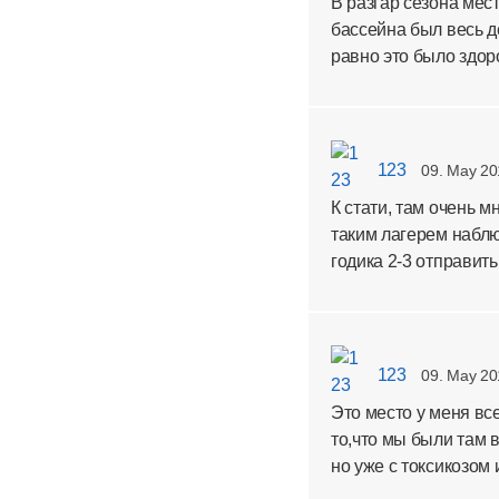
В разгар сезона мес
бассейна был весь де
равно это было здор
123
09. May 20
К стати, там очень м
таким лагерем наблю
годика 2-3 отправить
123
09. May 20
Это место у меня вс
то,что мы были там 
но уже с токсикозом