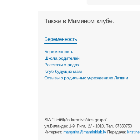
Также в Мамином клубе:
Беременность
Беременность
Школа родителей
Рассказы о родах
Клуб будущих мам
Отзывы о родильных учреждениях Латвии
SIA "Lietišķās kreativitātes grupa"
ул.Виландес 1-9, Рига, LV - 1010, Tел. 67350750
Интернет:
margarita@maminklub.lv
Передача:
kristin