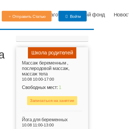
Детский сад
Благотворительный фонд
Новос
Отправить Статью
Войти
а
Школа родителей
Mассаж беременным ,
послеродовой массаж,
массаж тела
10.08 10:00-17:00
Свободных мест:
1
Записаться на занятие
Йога для беременных
10.08 11:00-13:00