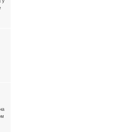
 у
е
на
ом