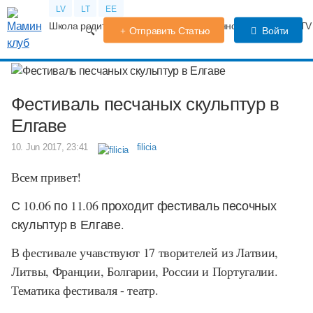
LV
LT
EE
Школа родителей
Календарь беременности
Форум
TV
Отправить Статью
Войти
Фестиваль песчаных скульптур в
Елгаве
10. Jun 2017, 23:41
filicia
Всем привет!
С 10.06 по 11.06 проходит фестиваль песочных
скульптур в Елгаве.
В фестивале учавствуют 17 творителей из Латвии,
Литвы, Франции, Болгарии, России и Португалии.
Тематика фестиваля - театр.