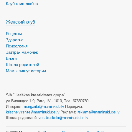
Клуб книголюбов
Женский клуб
Рецепты
Здоровье
Психология
Завтрак мамочек
Блоги
Школа родителей
Мамы пишут истории
SIA "Lietišķās kreativitātes grupa"
ул.Виландес 1-9, Рига, LV - 1010, Tел. 67350750
Интернет:
margarita@maminklub.lv
Передача:
kristine.virsnite@maminuklubs.lv
Реклама:
reklama@maminuklubs.lv
Школа родителей:
vecakuskola@maminuklubs.lv