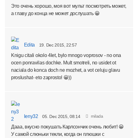
Это очень хорошо, моя вот мульт посмотреть может,
а главу до конца не может дослушать 😀
Edita
19. Dec 2015, 22:57
Knigu citali okolo 4let, bylo mnogo voprosov - no ona
ocen ponravilas dochke. Mult smotreli, no usidet ot
naciala do konca doch ne mozhet, a vot celuju glavu
proslushat- eto zaprosto! 😀))
leny32
milada
05. Dec 2015, 08:14
Дааа, вкусно покушать Карлсончик очень любит! 😀
У самой слюньки текли, когда он плюшки с