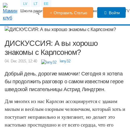
LV
LT
EE
Школа родителей
Календарь беременности
Форум
TV
Отправить Статью
Войти
ДИСКУССИЯ: А вы хорошо
знакомы с Карлсоном?
04. Dec 2015, 12:40
leny32
Добрый день, дорогие мамочки! Сегодня я хотела
бы продолжить разговор о самом известном герое
шведской писательницы Астрид Линдгрен.
Для многих из нас Карлсон ассоциируется с эдаким
милым и весёлым озорным человечком, который хоть и
поступает неправильно и хулиганит, но делает это
настолько простодушно и от всего сердца, что его