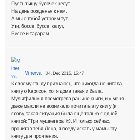
Пусть тыщу булочек несут
На день рожденья к нам.
А мы с тобой устроим тут
Ути, боссе, буссе, капут,
Биссе и тарарам.
Minerva
04. Dec 2015, 15:47
К своему стыду признаюсь, что никогда не читала
книгу о Карлсон, хотя дома такая и была.
Мультфильм я посмотрела раньше книги, и у меня
даже мысли не возникало почитать эту книгу (к
слову, такая ситуация была ещё только с одной
книгой: "Три мушкетера"😉. И только сейчас,
прочитав тебя Лена, я поеду искать у мамы эту
книгу для прочтения.