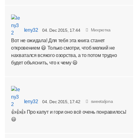
leny32
Михрютка
04. Dec 2015, 17:44
Вот не ожидала! Для тебя эта книга станет
откровением 😃 Только смотри, чтоб мелкий не
нахватался всякого озорства, а то потом трудно
будет объяснить, что к чему 😃
leny32
sweetaljona
04. Dec 2015, 17:42
👍👍👍 Про капут и гори оно всё очень понравилось!
😃