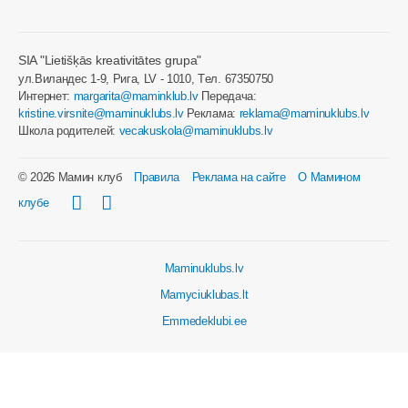
SIA "Lietišķās kreativitātes grupa"
ул.Виландес 1-9, Рига, LV - 1010, Tел. 67350750
Интернет:
margarita@maminklub.lv
Передача:
kristine.virsnite@maminuklubs.lv
Реклама:
reklama@maminuklubs.lv
Школа родителей:
vecakuskola@maminuklubs.lv
© 2026 Мамин клуб
Правила
Реклама на сайте
О Мамином
клубе
Maminuklubs.lv
Mamyciuklubas.lt
Emmedeklubi.ee