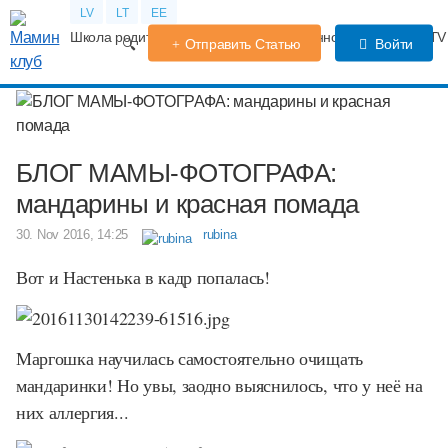
LV
LT
EE
Школа родителей
Календарь беременности
Форум
TV
Отправить Статью
Войти
БЛОГ МАМЫ-ФОТОГРАФА:
мандарины и красная помада
30. Nov 2016, 14:25
rubina
Вот и Настенька в кадр попалась!
Маргошка научилась самостоятельно очищать
мандаринки! Но увы, заодно выяснилось, что у неё на
них аллергия...