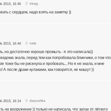
irinag
eb 2015, 16:45
ать с сердцем, надо взять на заметку ))
nata
eb 2015, 16:44
, но достаточно хорошо промыть - я это написала))
а ведома знала, перед тем как попробовала блинчики, о том что
ое тоже бы не рискнула и пробовать... Но я не знала, и мне
 А после драки кулаками, как говорится, не машут ))
daryushka
eb 2015, 16:14
ть на вооружение )) только не написала, что запах от лёгкого