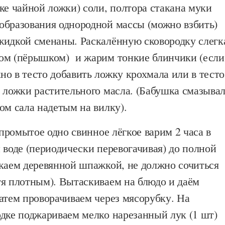
ке чайной ложки) соли, полтора стакана муки
образования однородной массы (можно взбить)
жидкой сменаны. Раскалённую сковородку слегк
ом (пёрышком) и жарим тонкие блинчики (если
о в тесто добавить ложку крохмала или в тесто
 ложки растительного масла. (Бабушка смазыва
ом сала надетым на вилку).
ромытое одно свинное лёгкое варим 2 часа в
 воде (периодически перевогачивая) до полной
вкаем деревянной шпажкой, не должно сочиться
тя плотным). Вытаскиваем на блюдо и даём
атем проворачиваем через мясорубку. На
одке поджариваем мелко нарезанный лук (1 шт)