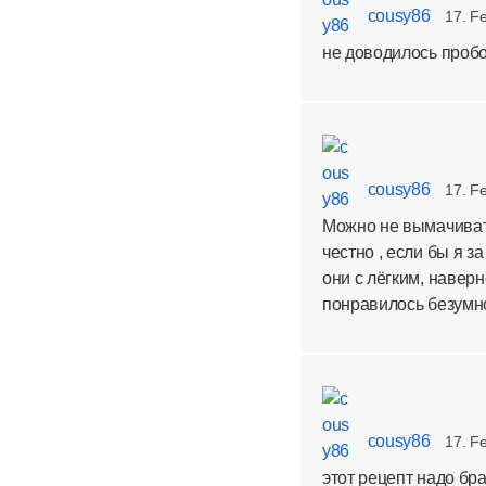
cousy86
17. F
не доводилось пробов
cousy86
17. F
Можно не вымачивать
честно , если бы я з
они с лёгким, наверн
понравилось безумно!
cousy86
17. F
этот рецепт надо бра