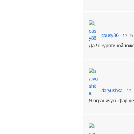
cousy86
17. F
Да ! с курятиной тоже
daryushka
17.
Я ограничусь фаршем