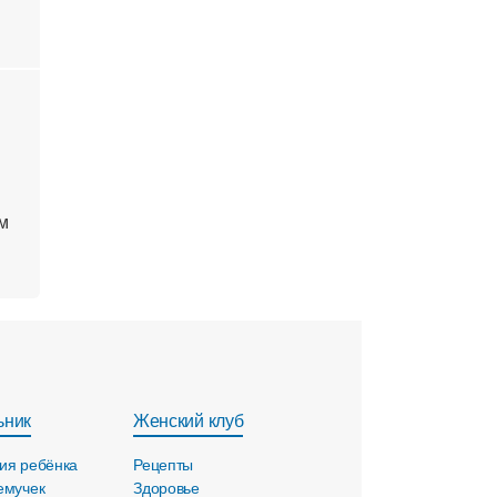
ям
ьник
Женский клуб
ия ребёнка
Рецепты
емучек
Здоровье