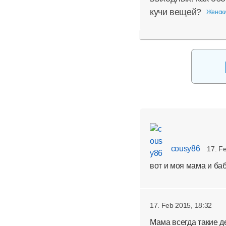
кучи вещей?
Женски
cousy86
17. F
вот и моя мама и баб
17. Feb 2015, 18:32
Мама всегда такие д