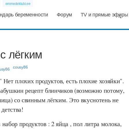
emmedeklubi.ee
ндарь беременности
Форум
TV и прямые эфиры
с лёгким
cousy86
 " Нет плохих продуктов, есть плохие хозяйки".
абушкин рецепт блинчиков (возможно потому,
ица) со свинным лёгким. Это вкуснотень не
 детства!
в
набор продуктов : 2 яйца , пол литра молока,