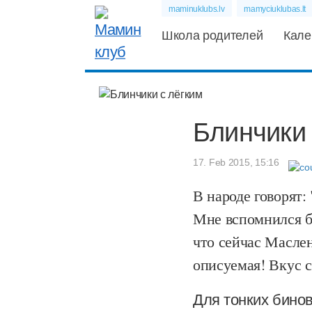
maminuklubs.lv
mamyciuklubas.lt
Школа родителей
Кале
Блинчики 
17. Feb 2015, 15:16
В народе говорят:
Мне вспомнился б
что сейчас Маслен
описуемая! Вкус с
Для тонких бино