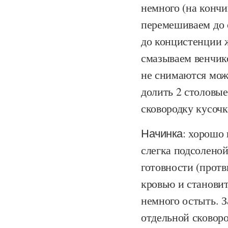
немного (на кончи
перемешиваем до 
до концистенции 
смазываем венчик
не снимаются можн
долить 2 столовые
сковородку кусочк
Начинка:
хорошо п
слегка подсоленой
готовности (прот
кровью и станови
немного остыть. З
отдельной сковор