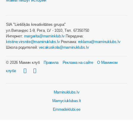
Мамы пишут истории
SIA "Lietišķās kreativitātes grupa"
ул.Виландес 1-9, Рига, LV - 1010, Tел. 67350750
Интернет:
margarita@maminklub.lv
Передача:
kristine.virsnite@maminuklubs.lv
Реклама:
reklama@maminuklubs.lv
Школа родителей:
vecakuskola@maminuklubs.lv
© 2026 Мамин клуб
Правила
Реклама на сайте
О Мамином
клубе
Maminuklubs.lv
Mamyciuklubas.lt
Emmedeklubi.ee