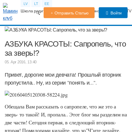
LV
LT
EE
Школа родителей
Календарь беременности
Форум
TV
Отправить Статью
Войти
АЗБУКА КРАСОТЫ: Сапропель, что
за зверь!?
05. Apr 2016, 13:40
Привет, дорогие мои девчата! Прошлый вторник
пропустила.. Ну, из серии "понять и...".
Обещала Вам рассказать о сапропеле, что же это а
зверь- то такой! И, пропала.. Этот блог мы разделим на
две части! Сегодня первая, в следующий вторник-
вторая! Помидорами кидайте, что хо"Ч"ите делайте,