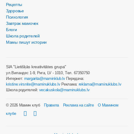
Рецепты
Здоровье
Психология
Завтрак мамочек
Блоги
Школа родителей
Мамы пишут истории
SIA "Lietišķās kreativitātes grupa"
ул.Виландес 1-9, Рига, LV - 1010, Tел. 67350750
Интернет:
margarita@maminklub.lv
Передача:
kristine.virsnite@maminuklubs.lv
Реклама:
reklama@maminuklubs.lv
Школа родителей:
vecakuskola@maminuklubs.lv
© 2026 Мамин клуб
Правила
Реклама на сайте
О Мамином
клубе