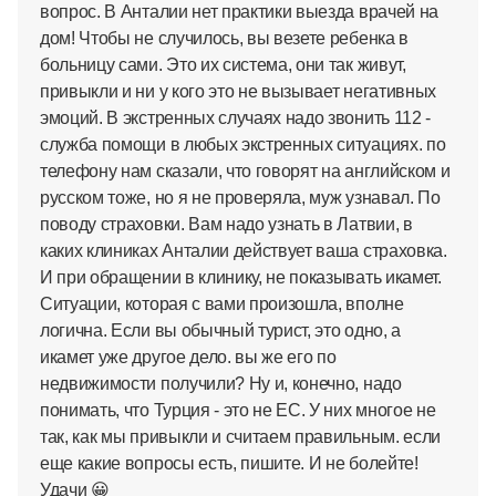
вопрос. В Анталии нет практики выезда врачей на
дом! Чтобы не случилось, вы везете ребенка в
больницу сами. Это их система, они так живут,
привыкли и ни у кого это не вызывает негативных
эмоций. В экстренных случаях надо звонить 112 -
служба помощи в любых экстренных ситуациях. по
телефону нам сказали, что говорят на английском и
русском тоже, но я не проверяла, муж узнавал. По
поводу страховки. Вам надо узнать в Латвии, в
каких клиниках Анталии действует ваша страховка.
И при обращении в клинику, не показывать икамет.
Ситуации, которая с вами произошла, вполне
логична. Если вы обычный турист, это одно, а
икамет уже другое дело. вы же его по
недвижимости получили? Ну и, конечно, надо
понимать, что Турция - это не ЕС. У них многое не
так, как мы привыкли и считаем правильным. если
еще какие вопросы есть, пишите. И не болейте!
Удачи 😀