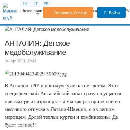
LV
LT
EE
Школа родителей
Календарь беременности
Форум
TV
Отправить Статью
Войти
АНТАЛИЯ: Детское
медобслуживание
04. Apr 2013, 23:43
В Анталии +20! и в воздухе уже пахнет летом. Этот
специфический Анталийский запах сразу ощущается
при выходе из аэропорта - а мы как раз прилетели из
месячного отпуска в Латвии-Швеции, с их легким
морозцем. Долой теплые куртки и комбинезоны. Да
будет солнце!!!