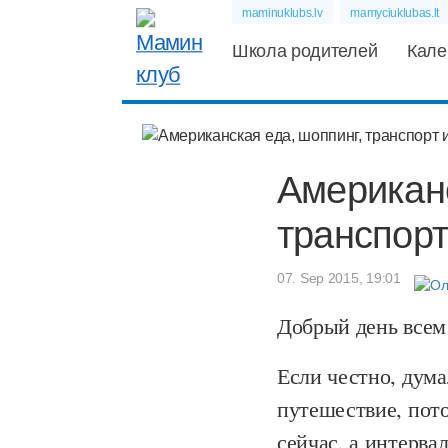
maminuklubs.lv
mamyciuklubas.lt
Школа родителей
Кале
Американс
транспорт 
07. Sep 2015, 19:01
Добрый день все
Если честно, дума
путешествие, пот
сейчас, а интерва