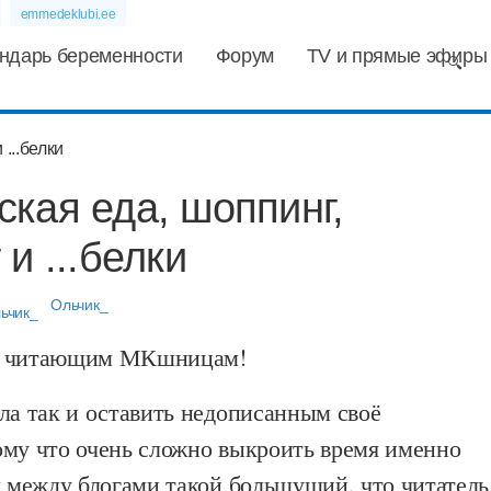
emmedeklubi.ee
ндарь беременности
Форум
TV и прямые эфиры
кая еда, шоппинг,
и ...белки
Ольчик_
м читающим МКшницам!
ла так и оставить недописанным своё
ому что очень сложно выкроить время именно
л между блогами такой большущий, что читатель