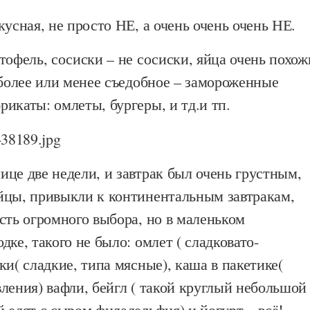
кусная, не просто НЕ, а очень очень очень НЕ.
тофель, сосиски – не сосиски, яйца очень похож
 более или менее съедобное – замороженные
икаты: омлеты, бургеры, и тд.и тп.
це две недели, и завтрак был очень грустным,
йцы, привыкли к континентальным завтракам,
сть огромного выбора, но в маленьком
дке, такого не было: омлет ( сладковато-
ки( сладкие, типа мясные), каша в пакетике(
ления) вафли, бейгл ( такой круглый небольшой
 едят с сыром филадельфия) и йогурт – всё!