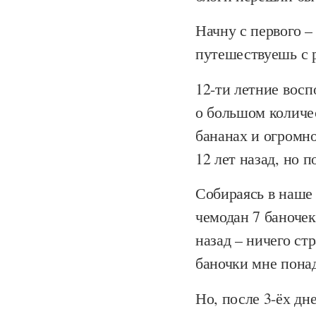
Начну с первого –
путешествуешь с 
12-ти летние вос
о большом количес
бананах и огромн
12 лет назад, но 
Собираясь в наше 
чемодан 7 баночек
назад – ничего ст
баночки мне понад
Но, после 3-ёх дн