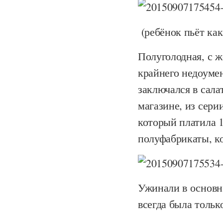
(ребёнок пьёт ка
Полуголодная, с 
крайнего недоумен
заключался в салат
магазине, из сери
который платила 1
полуфабрикаты, к
Ужинали в основно
всегда была тольк