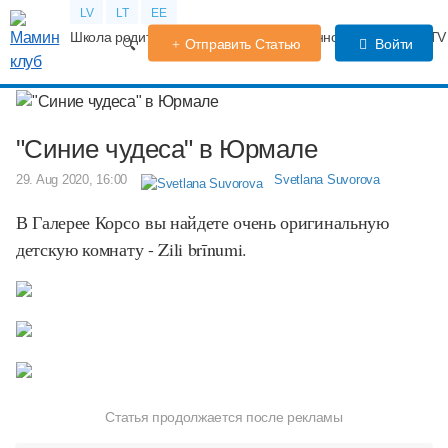
LV
LT
EE
Школа родителей
Календарь беременности
Форум
TV
Отправить Статью
Войти
"Синие чудеса" в Юрмале
29. Aug 2020, 16:00
Svetlana Suvorova
В Галерее Корсо вы найдете очень оригинальную
детскую комнату - Zili brīnumi.
Статья продолжается после рекламы