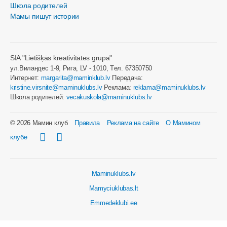
Школа родителей
Мамы пишут истории
SIA "Lietišķās kreativitātes grupa"
ул.Виландес 1-9, Рига, LV - 1010, Tел. 67350750
Интернет:
margarita@maminklub.lv
Передача:
kristine.virsnite@maminuklubs.lv
Реклама:
reklama@maminuklubs.lv
Школа родителей:
vecakuskola@maminuklubs.lv
© 2026 Мамин клуб
Правила
Реклама на сайте
О Мамином
клубе
Maminuklubs.lv
Mamyciuklubas.lt
Emmedeklubi.ee