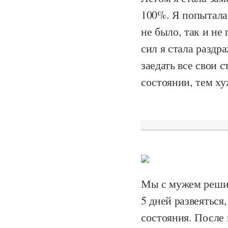
100%. Я попыталас
не было, так и не
сил я стала раздр
заедать все свои с
состоянии, тем х
Мы с мужем решил
5 дней развеяться
состояния. После 