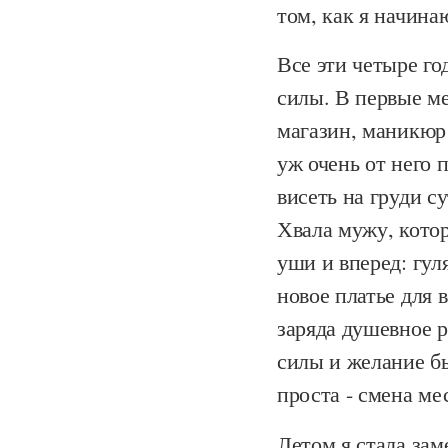
том, как я начина
Все эти четыре го
силы. В первые м
магазин, маникюр
уж очень от него 
висеть на груди с
Хвала мужу, котор
уши и вперед: гул
новое платье для 
заряда душевное р
силы и желание б
проста - смена ме
Летом я стала зам