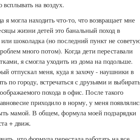
ю всплывать на воздух.
да я могла находить что-то, что возвращает мне
есяцы жизни детей это банальный поход в
 или шоколадка (но последний пункт не советую
проблем много потом). Когда дети переставали
утками, я смогла уходить из дома на подольше.
ый отпускал меня, куда я захочу - наушники в
ять по городу, встречаться с друзьями и выбират
воображаемого похода в офис. После такого
авновесие приходило в норму, у меня появлялис
ыть мамой. В общем, формула моей подзарядки
ста + движ.
ечать, что формула перестала работать на все