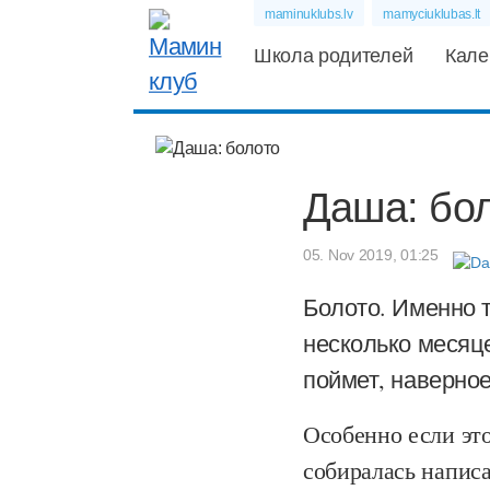
maminuklubs.lv
mamyciuklubas.lt
Школа родителей
Кале
Даша: бо
05. Nov 2019, 01:25
Болото. Именно т
несколько месяце
поймет, наверно
Особенно если это
собиралась написа