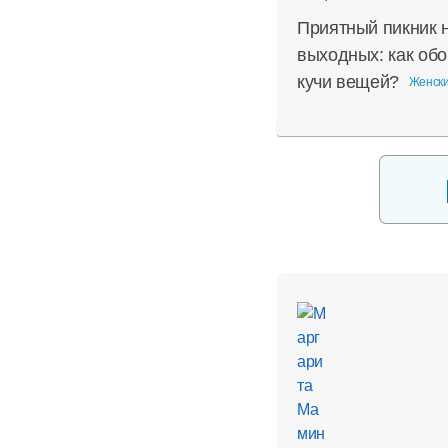
Приятный пикник 
выходных: как обо
кучи вещей?
Женски