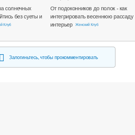
на солнечных
От подоконников до полок - как
йтись без суеты и
интегрировать весеннюю рассаду 
интерьер
й Клуб
Женский Клуб
Залогиньтесь, чтобы прокомментировать