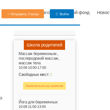
Детский сад
Благотворительный фонд
Новос
Отправить Статью
Войти
Школа родителей
Mассаж беременным ,
послеродовой массаж,
массаж тела
10.08 10:00-17:00
Свободных мест:
1
Записаться на занятие
о
Йога для беременных
10.08 11:00-13:00