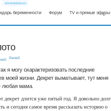
emmedeklubi.ee
ндарь беременности
Форум
TV и прямые эфиры
лото
DariaG
ак я могу охарактеризовать последние
в моей жизни. Декрет выматывает, тут меня
е любая мама.
т декрет длится уже пятый год. Я довольно долг
ть и сегодня самое время рассказать историю о