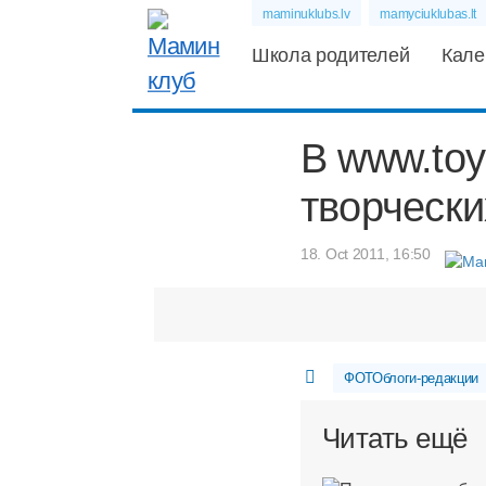
maminuklubs.lv
mamyciuklubas.lt
Школа родителей
Кале
В www.toy
творчески
18. Oct 2011, 16:50
ФОТОблоги-редакции
Читать ещё