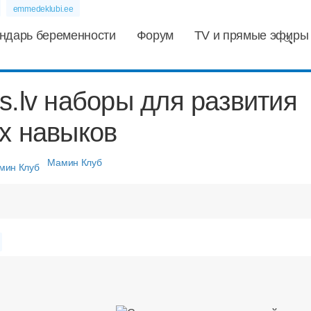
emmedeklubi.ee
ндарь беременности
Форум
TV и прямые эфиры
s.lv наборы для развития
х навыков
Мамин Клуб