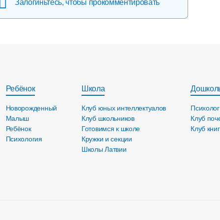
Залогиньтесь, чтобы прокомментировать
Ребёнок
Школа
Дошкол
Новорожденный
Клуб юных интеллектуалов
Психолог
Малыш
Клуб школьников
Клуб поч
Ребёнок
Готовимся к школе
Клуб кни
Психология
Кружки и секции
Школы Латвии