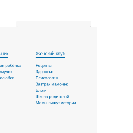
ьник
Женский клуб
ия ребёнка
Рецепты
емучек
Здоровье
голюбов
Психология
Завтрак мамочек
Блоги
Школа родителей
Мамы пишут истории