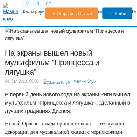
LV
LT
EE
Школа родителей
Календарь беременности
Форум
TV
Отправить Статью
Войти
На экраны вышел новый
мультфильм "Принцесса и
лягушка"
04. Jan 2010, 00:00
Мамин Клуб
В первый день нового года на экраны Риги вышел
мультфильм «Принцесса и лягушка», сделанный в
лучших традициях Диснея.
Новый Орлеан начала прошлого века — это лучшие
декорации для музыкальной сказки с чернокожими