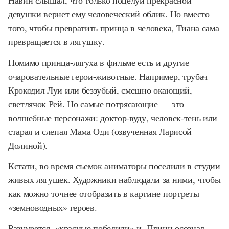
Навин слышал, что только поцелуй прекрасной
девушки вернет ему человеческий облик. Но вместо
того, чтобы превратить принца в человека, Тиана сама
превращается в лягушку.
Помимо принца-лягуха в фильме есть и другие
очаровательные герои-животные. Например, трубач
Крокодил Луи или беззубый, смешно окающий,
светлячок Рей. Но самые потрясающие — это
волшебные персонажи: доктор-вуду, человек-тень или
старая и слепая Мама Оди (озвученная Ларисой
Долиной).
Кстати, во время съемок аниматоры поселили в студии
живых лягушек. Художники наблюдали за ними, чтобы
как можно точнее отобразить в картине портреты
«земноводных» героев.
Разумеется, «красные победили» и Принц осознал