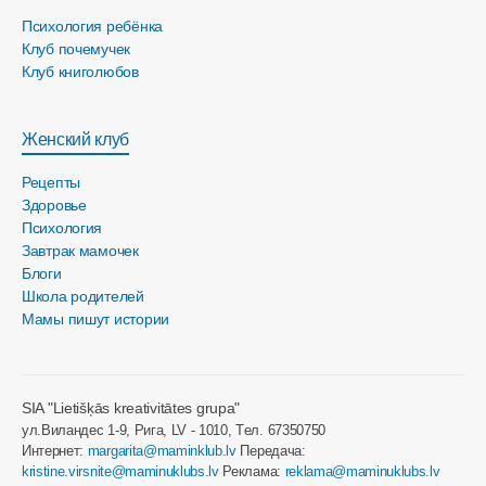
Психология ребёнка
Клуб почемучек
Клуб книголюбов
Женский клуб
Рецепты
Здоровье
Психология
Завтрак мамочек
Блоги
Школа родителей
Мамы пишут истории
SIA "Lietišķās kreativitātes grupa"
ул.Виландес 1-9, Рига, LV - 1010, Tел. 67350750
Интернет:
margarita@maminklub.lv
Передача:
kristine.virsnite@maminuklubs.lv
Реклама:
reklama@maminuklubs.lv