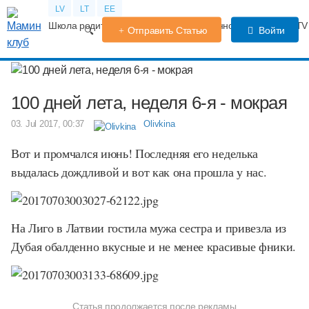
LV
LT
EE
Школа родителей
Календарь беременности
Форум
TV
Отправить Статью
Войти
100 дней лета, неделя 6-я - мокрая
03. Jul 2017, 00:37
Olivkina
Вот и промчался июнь! Последняя его неделька
выдалась дождливой и вот как она прошла у нас.
На Лиго в Латвии гостила мужа сестра и привезла из
Дубая обалденно вкусные и не менее красивые фники.
Статья продолжается после рекламы