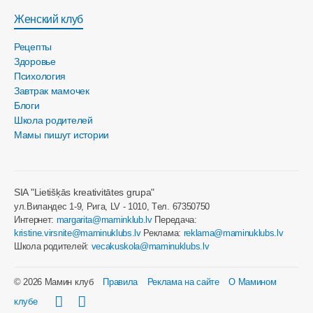
Женский клуб
Рецепты
Здоровье
Психология
Завтрак мамочек
Блоги
Школа родителей
Мамы пишут истории
SIA "Lietišķās kreativitātes grupa"
ул.Виландес 1-9, Рига, LV - 1010, Tел. 67350750
Интернет:
margarita@maminklub.lv
Передача:
kristine.virsnite@maminuklubs.lv
Реклама:
reklama@maminuklubs.lv
Школа родителей:
vecakuskola@maminuklubs.lv
© 2026 Мамин клуб
Правила
Реклама на сайте
О Мамином
клубе