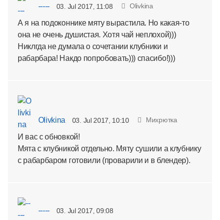
-----
Olivkina
03. Jul 2017, 11:08
А я на подоконнике мяту вырастила. Но какая-то
она не очень душистая. Хотя чай неплохой)))
Никлгда не думала о сочетании клубники и
рабарбара! Накдо попробовать))) спасибо!)))
Olivkina
Михрютка
03. Jul 2017, 10:10
И вас с обновкой!
Мята с клубникой отдельно. Мяту сушили а клубнику
с рабарбаром готовили (проварили и в блендер).
-----
03. Jul 2017, 09:08