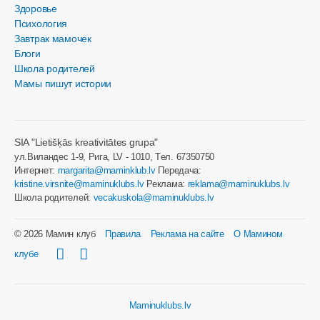
Здоровье
Психология
Завтрак мамочек
Блоги
Школа родителей
Мамы пишут истории
SIA "Lietišķās kreativitātes grupa"
ул.Виландес 1-9, Рига, LV - 1010, Tел. 67350750
Интернет:
margarita@maminklub.lv
Передача:
kristine.virsnite@maminuklubs.lv
Реклама:
reklama@maminuklubs.lv
Школа родителей:
vecakuskola@maminuklubs.lv
© 2026 Мамин клуб
Правила
Реклама на сайте
О Мамином
клубе
Maminuklubs.lv