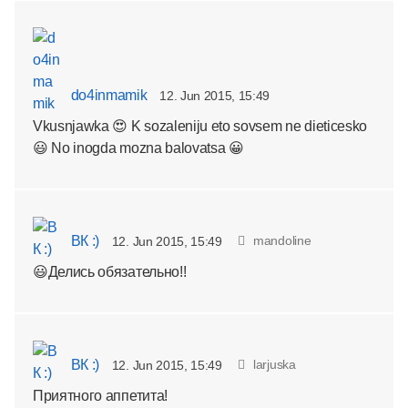
do4inmamik
12. Jun 2015, 15:49
Vkusnjawka 😍 K sozaleniju eto sovsem ne dieticesko
😃 No inogda mozna balovatsa 😀
ВК :)
mandoline
12. Jun 2015, 15:49
😃Делись обязательно!!
ВК :)
larjuska
12. Jun 2015, 15:49
Приятного аппетита!