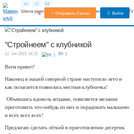
LV
LT
EE
Школа родителей
Календарь беременности
Форум
TV
Отправить Статью
Войти
"Стройнеем" с клубникой
12. Jun 2015, 14:22
ВК :)
Всем привет!
Наконец в нашей северной стране наступило лето и
как полагается появилась местная клубничка!
Объевшись вдоволь ягодами, появляется желание
приготовить что-нибудь из них и порадовать малышню
и всех всех всех!
Предлагаю сделать лёгкий в приготовлении десертик