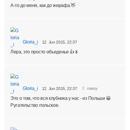
А-то до меня, как до жирафа.👋
Gloria_i
12. Jun 2015, 22:37
Лера, это просто объеденье 👍🌷
Gloria_i
nassy
12. Jun 2015, 22:37
Это о том, что вся клубника у нас - из Польши 😀
Ругательство польское.