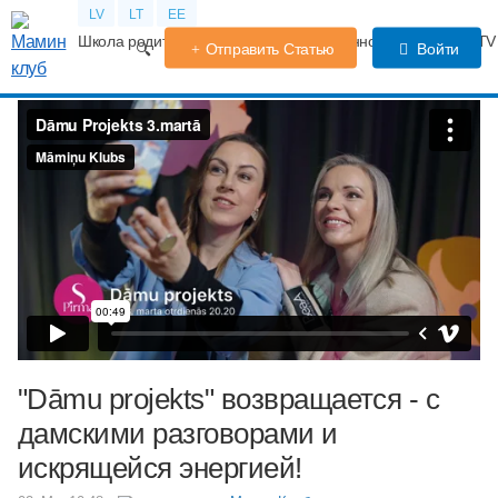
LV
LT
EE
Школа родителей
Календарь беременности
Форум
TV
Отправить Статью
Войти
"Dāmu projekts" возвращается - с
дамскими разговорами и
искрящейся энергией!