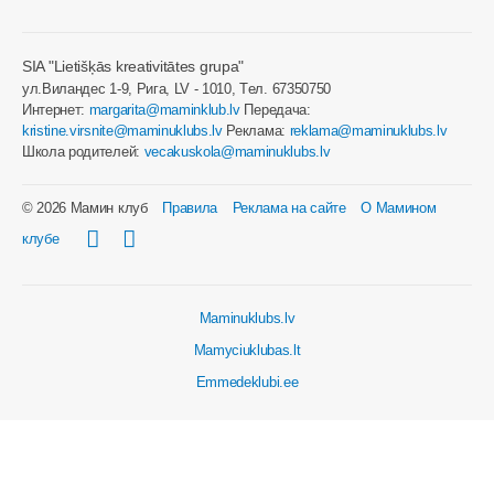
SIA "Lietišķās kreativitātes grupa"
ул.Виландес 1-9, Рига, LV - 1010, Tел. 67350750
Интернет:
margarita@maminklub.lv
Передача:
kristine.virsnite@maminuklubs.lv
Реклама:
reklama@maminuklubs.lv
Школа родителей:
vecakuskola@maminuklubs.lv
© 2026 Мамин клуб
Правила
Реклама на сайте
О Мамином
клубе
Maminuklubs.lv
Mamyciuklubas.lt
Emmedeklubi.ee