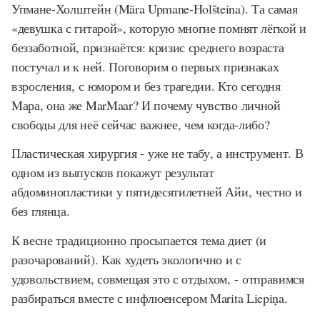
Упмане-Холштейн (Māra Upmane-Holšteina). Та самая
«девушка с гитарой», которую многие помнят лёгкой и
беззаботной, признаётся: кризис среднего возраста
постучал и к ней. Поговорим о первых признаках
взросления, с юмором и без трагедии. Кто сегодня
Mара, она же MarMaar? И почему чувство личной
свободы для неё сейчас важнее, чем когда-либо?
Пластическая хирургия - уже не табу, а инструмент. В
одном из выпусков покажут результат
абдоминопластики у пятидесятилетней Айи, честно и
без глянца.
К весне традиционно просыпается тема диет (и
разочарований). Как худеть экологично и с
удовольствием, совмещая это с отдыхом, - отправимся
разбираться вместе с инфлюенсером Marita Liepiņa.