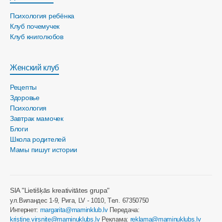
Психология ребёнка
Клуб почемучек
Клуб книголюбов
Женский клуб
Рецепты
Здоровье
Психология
Завтрак мамочек
Блоги
Школа родителей
Мамы пишут истории
SIA "Lietišķās kreativitātes grupa"
ул.Виландес 1-9, Рига, LV - 1010, Tел. 67350750
Интернет:
margarita@maminklub.lv
Передача:
kristine.virsnite@maminuklubs.lv
Реклама:
reklama@maminuklubs.lv