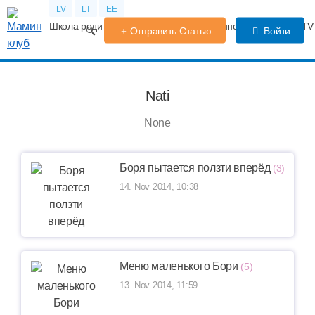
LV
LT
EE
Школа родителей
Календарь беременности
Форум
TV
Отправить Статью
Войти
Nati
None
Боря пытается ползти вперёд
(3)
14. Nov 2014, 10:38
Меню маленького Бори
(5)
13. Nov 2014, 11:59