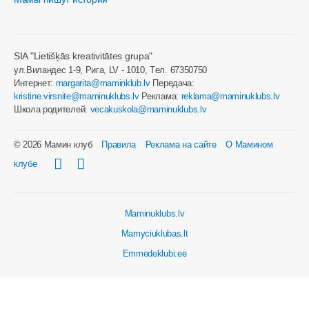
SIA "Lietišķās kreativitātes grupa"
ул.Виландес 1-9, Рига, LV - 1010, Tел. 67350750
Интернет:
margarita@maminklub.lv
Передача:
kristine.virsnite@maminuklubs.lv
Реклама:
reklama@maminuklubs.lv
Школа родителей:
vecakuskola@maminuklubs.lv
© 2026 Мамин клуб
Правила
Реклама на сайте
О Мамином
клубе
Maminuklubs.lv
Mamyciuklubas.lt
Emmedeklubi.ee