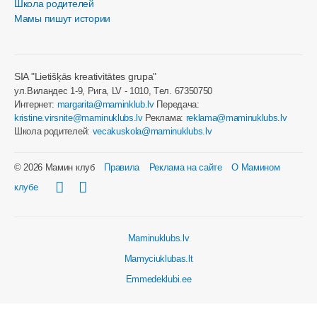
Школа родителей
Мамы пишут истории
SIA "Lietišķās kreativitātes grupa"
ул.Виландес 1-9, Рига, LV - 1010, Tел. 67350750
Интернет:
margarita@maminklub.lv
Передача:
kristine.virsnite@maminuklubs.lv
Реклама:
reklama@maminuklubs.lv
Школа родителей:
vecakuskola@maminuklubs.lv
© 2026 Мамин клуб
Правила
Реклама на сайте
О Мамином
клубе
Maminuklubs.lv
Mamyciuklubas.lt
Emmedeklubi.ee