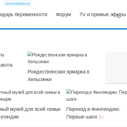
emmedeklubi.ee
ндарь беременности
Форум
TV и прямые эфиры
школа
Рождественская ярмарка в
Хельсинки
ный музей для всей семьи
Переезд в Финляндию.
нляндии
Первые шаги
(1)