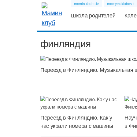
maminuklubs.lv
mamyciuklubas.lt
Школа родителей
Кале
финляндия
Переезд в Финляндию. Музыкальная 
Переезд в Финляндию. Как у
Науч
нас украли номера с машины
в Фи