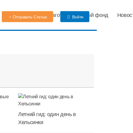
Детский сад
Благотворительный фонд
Новос
Отправить Статью
Войти
Летний гид: один день в
Хельсинки