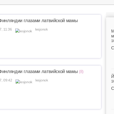
Финляндии глазами латвийской мамы
7, 11:36
lesjonok
M
м
1
С
Финляндии глазами латвийской мамы
(8)
Й
7, 09:42
lesjonok
1
С