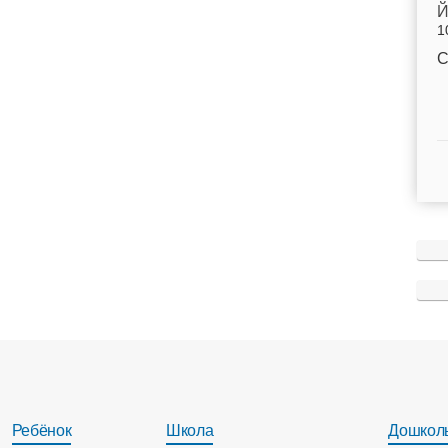
Й
1
С
Ребёнок
Школа
Дошкол