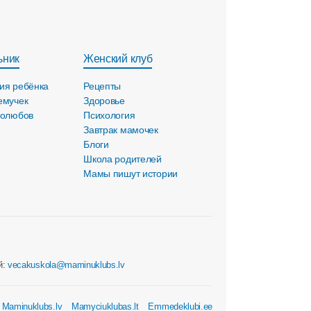
ьник
Женский клуб
ия ребёнка
Рецепты
емучек
Здоровье
голюбов
Психология
Завтрак мамочек
Блоги
Школа родителей
Мамы пишут истории
й:
vecakuskola@maminuklubs.lv
Maminuklubs.lv
Mamyciuklubas.lt
Emmedeklubi.ee