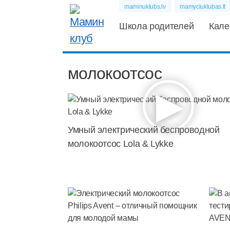
maminuklubs.lv
mamyciuklubas.lt
Школа родителей
Кале
молокоотсос
Умный электрический беспроводной
молокоотсос Lola & Lykke