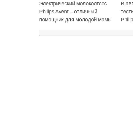
Электрический молокоотсос
В ав
Philips Avent – отличный
тест
помощник для молодой мамы
Phil