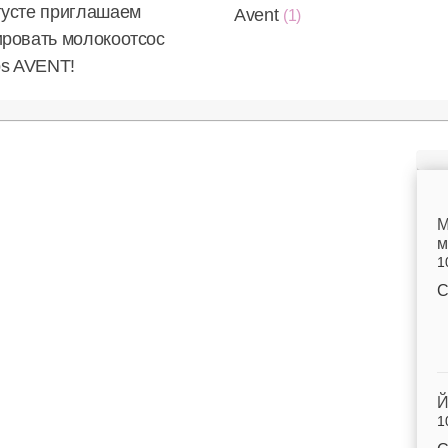
густе приглашаем
Avent
(1)
ировать молокоотсос
ips AVENT!
M
м
1
С
Й
1