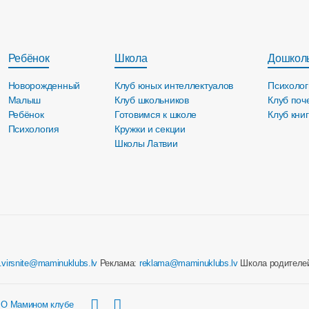
Ребёнок
Школа
Дошкол
Новорожденный
Клуб юных интеллектуалов
Психолог
Малыш
Клуб школьников
Клуб поч
Ребёнок
Готовимся к школе
Клуб кни
Психология
Кружки и секции
Школы Латвии
e.virsnite@maminuklubs.lv
Реклама:
reklama@maminuklubs.lv
Школа родителе
О Мамином клубе