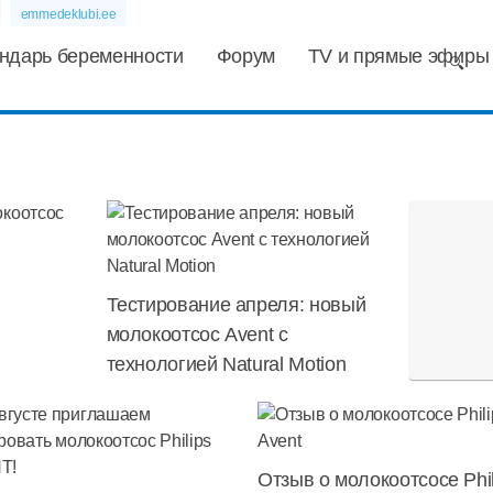
emmedeklubi.ee
ндарь беременности
Форум
TV и прямые эфиры
Тестирование апреля: новый
молокоотсос Avent с
технологией Natural Motion
Отзыв о молокоотсосе Phil